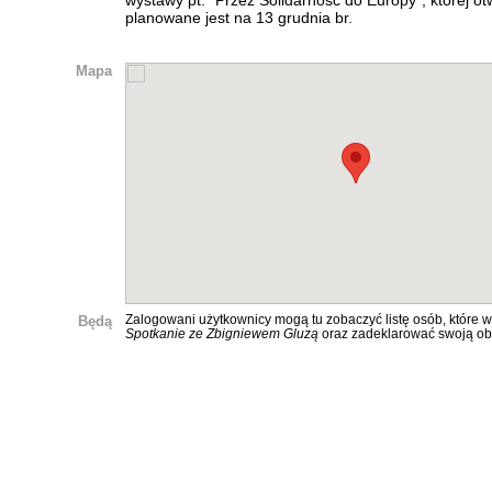
wystawy pt. "Przez Solidarność do Europy", której ot
planowane jest na 13 grudnia br.
Mapa
Będą
Zalogowani użytkownicy mogą tu zobaczyć listę osób, które w
Spotkanie ze Zbigniewem Gluzą
oraz zadeklarować swoją ob