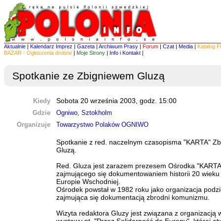
Aktualnie
|
Kalendarz Imprez
|
Gazeta
|
Archiwum Prasy
|
Forum
|
Czat
|
Media
|
Katalog F
BAZAR - Ogłoszenia drobne
|
Moje Strony
|
Info i Kontakt
|
Spotkanie ze Zbigniewem Gluzą
Kiedy
Sobota 20 września 2003, godz. 15:00
Gdzie
Ogniwo, Sztokholm
Organizuje
Towarzystwo Polaków OGNIWO
Spotkanie z red. naczelnym czasopisma "KARTA" Z
Gluzą.
Red. Gluza jest zarazem prezesem Ośrodka "KARTA
zajmującego się dokumentowaniem historii 20 wieku 
Europie Wschodniej.
Ośrodek powstał w 1982 roku jako organizacja pod
zajmująca się dokumentacją zbrodni komunizmu.
Wizyta redaktora Gluzy jest związana z organizacją 