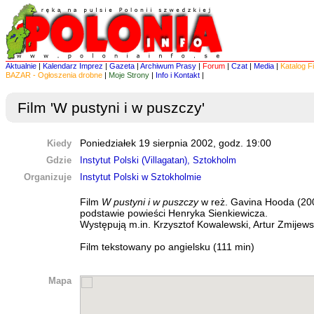
Aktualnie
|
Kalendarz Imprez
|
Gazeta
|
Archiwum Prasy
|
Forum
|
Czat
|
Media
|
Katalog F
BAZAR - Ogłoszenia drobne
|
Moje Strony
|
Info i Kontakt
|
Film 'W pustyni i w puszczy'
Kiedy
Poniedziałek 19 sierpnia 2002, godz. 19:00
Gdzie
Instytut Polski (Villagatan), Sztokholm
Organizuje
Instytut Polski w Sztokholmie
Film
W pustyni i w puszczy
w reż. Gavina Hooda (20
podstawie powieści Henryka Sienkiewicza.
Występują m.in. Krzysztof Kowalewski, Artur Zmijews
Film tekstowany po angielsku (111 min)
Mapa