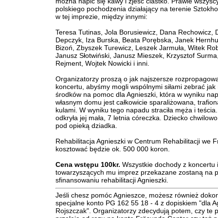
można napić się kawy i zjeść ciastko. Prawie wszyscy
polskiego pochodzenia działający na terenie Sztokh
w tej imprezie, między innymi:
Teresa Tutinas, Jola Borusiewicz, Dana Rechowicz, 
Depczyk, Iza Burska, Beata Porębska, Janek Hernhu
Bizoń, Zbyszek Turewicz, Leszek Jarmuła, Witek Rob
Janusz Słotwiński, Janusz Mieszek, Krzysztof Surma
Rejment, Wojtek Nowicki i inni.
Organizatorzy proszą o jak najszersze rozpropagow
koncertu, abyśmy mogli wspólnymi siłami zebrać jak 
środków na pomoc dla Agnieszki, która w wyniku napa
własnym domu jest całkowicie sparaliżowana, trafio
kulami. W wyniku tego napadu straciła męża i teścia.
odkryła jej mała, 7 letnia córeczka. Dziecko chwilowo
pod opieką dziadka.
Rehabilitacja Agnieszki w Centrum Rehabilitacji we 
kosztować będzie ok. 500 000 koron.
Cena wstępu 100kr.
Wszystkie dochody z koncertu 
towarzyszących mu imprez przekazane zostaną na
sfinansowaniu rehabilitacji Agnieszki.
Jeśli chesz pomóc Agnieszce, możesz również doko
specjalne konto PG 162 55 18 - 4 z dopiskiem "dla A
Rojszczak". Organizatorzy zdecydują potem, czy te 