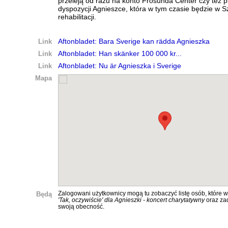
przeleją od razu na konto Frösunda Center czy też p
dyspozycji Agnieszce, która w tym czasie będzie w S
rehabilitacji.
Link
Aftonbladet: Bara Sverige kan rädda Agnieszka
Link
Aftonbladet: Han skänker 100 000 kr...
Link
Aftonbladet: Nu är Agnieszka i Sverige
Mapa
Będą
Zalogowani użytkownicy mogą tu zobaczyć listę osób, które w
'Tak, oczywiście' dla Agnieszki - koncert charytatywny
oraz za
swoją obecność.