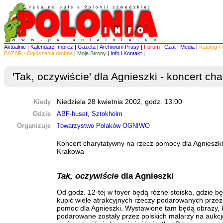
Aktualnie
|
Kalendarz Imprez
|
Gazeta
|
Archiwum Prasy
|
Forum
|
Czat
|
Media
|
Katalog F
BAZAR - Ogłoszenia drobne
|
Moje Strony
|
Info i Kontakt
|
'Tak, oczywiście' dla Agnieszki - koncert ch
Kiedy
Niedziela 28 kwietnia 2002, godz. 13:00
Gdzie
ABF-huset, Sztokholm
Organizuje
Towarzystwo Polaków OGNIWO
Koncert charytatywny na rzecz pomocy dla Agnieszki
Krakowa
Tak, oczywiście
dla Agnieszki
Od godz. 12-tej w foyer będą różne stoiska, gdzie 
kupić wiele atrakcyjnych rzeczy podarowanych przez 
pomoc dla Agnieszki. Wystawione tam będą obrazy, 
podarowane zostały przez polskich malarzy na aukcj