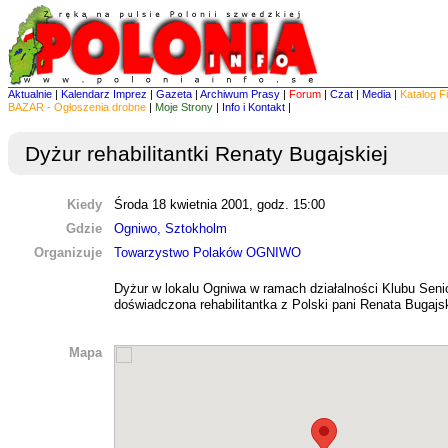
Aktualnie
|
Kalendarz Imprez
|
Gazeta
|
Archiwum Prasy
|
Forum
|
Czat
|
Media
|
Katalog F
BAZAR - Ogłoszenia drobne
|
Moje Strony
|
Info i Kontakt
|
Dyżur rehabilitantki Renaty Bugajskiej
Kiedy
Środa 18 kwietnia 2001, godz. 15:00
Gdzie
Ogniwo, Sztokholm
Organizuje
Towarzystwo Polaków OGNIWO
Dyżur w lokalu Ogniwa w ramach działalności Klubu Seni
doświadczona rehabilitantka z Polski pani Renata Bugajs
Mapa