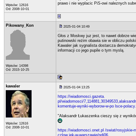
prawo i nie wyplacic PiS-owi naleznych subw
Wpisów: 12616
Od: 2008-10-01
Pikowany_Kon
2025-01-04 10:49
Głos z Moskwy juz jest, to nawet dobrze wi
putinowski reżim obawia sie w obliczu polski
Kawaler jak sygnalista dostarcza demokraty
informacji co jego pupile o tym myslą.
Wpisów: 14398
Od: 2015-10-25
kawaler
2025-01-04 13:25
https://wiadomosci.gazeta.
pl/wiadomosci/7,114881,30349533,alaksandr
komentuje-wyniki-wyborow-w-po lsce-polacy
"Alaksandr Łukaszenka cieszy się z wynik
Wpisów: 12616
Od: 2008-10-01
https://wiadomosci.onet.pl /swiat/rosyjskie-
czlow iek-w-warszawie/pdj06