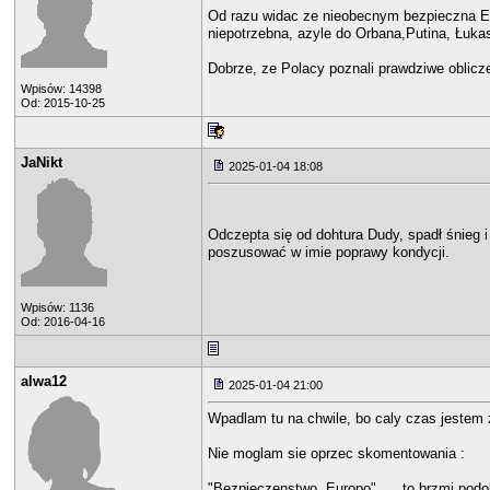
Od razu widac ze nieobecnym bezpieczna E
niepotrzebna, azyle do Orbana,Putina, Łuka
Dobrze, ze Polacy poznali prawdziwe oblicze
Wpisów: 14398
Od: 2015-10-25
JaNikt
2025-01-04 18:08
Odczepta się od dohtura Dudy, spadł śnieg i
poszusować w imie poprawy kondycji.
Wpisów: 1136
Od: 2016-04-16
alwa12
2025-01-04 21:00
Wpadlam tu na chwile, bo caly czas jestem 
Nie moglam sie oprzec skomentowania :
"Bezpieczenstwo, Europo"..... to brzmi podo