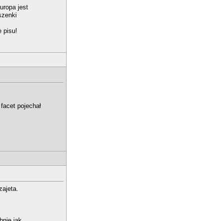
uropa jest
szenki
 pisu!
 facet pojechał
zajeta.
bnie jak