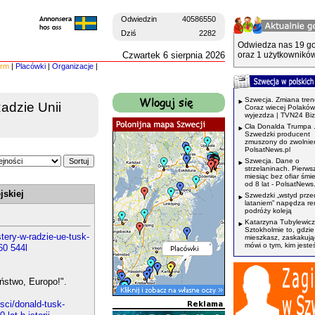
Odwiedzin
40586550
Dziś
2282
Odwiedza nas 19 go
Czwartek 6 sierpnia 2026
oraz 1 użytkowników
irm
|
Placówki
|
Organizacje
|
Szwecja. Zmiana tren
adzie Unii
Coraz wiecej Polaków
wyjezdza | TVN24 Bi
Cła Donalda Trumpa 
Szwedzki producent
zmuszony do zwolnień
PolsatNews.pl
Szwecja. Dane o
strzelaninach. Pierws
miesiąc bez ofiar śmi
od 8 lat - PolsatNews.
jskiej
Szwedzki „wstyd prze
lataniem” napędza r
podróży koleją
Katarzyna Tubylewicz
Sztokholmie to, gdzie
tery-w-radzie-ue-tusk-
mieszkasz, zaskakuj
mówi o tym, kim jeste
60 544l
ństwo, Europo!".
sci/donald-tusk-