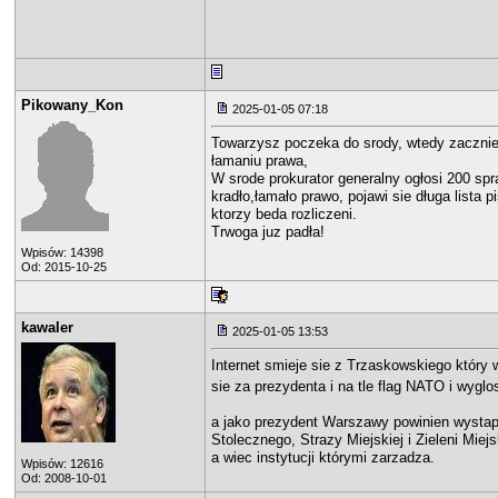
Pikowany_Kon
2025-01-05 07:18
Towarzysz poczeka do srody, wtedy zacznie 
łamaniu prawa,
W srode prokurator generalny ogłosi 200 spr
kradło,łamało prawo, pojawi sie długa lista p
ktorzy beda rozliczeni.
Trwoga juz padła!
Wpisów: 14398
Od: 2015-10-25
kawaler
2025-01-05 13:53
Internet smieje sie z Trzaskowskiego który 
sie za prezydenta i na tle flag NATO i wyglo
a jako prezydent Warszawy powinien wystapic
Stolecznego, Strazy Miejskiej i Zieleni Miejs
a wiec instytucji którymi zarzadza.
Wpisów: 12616
Od: 2008-10-01