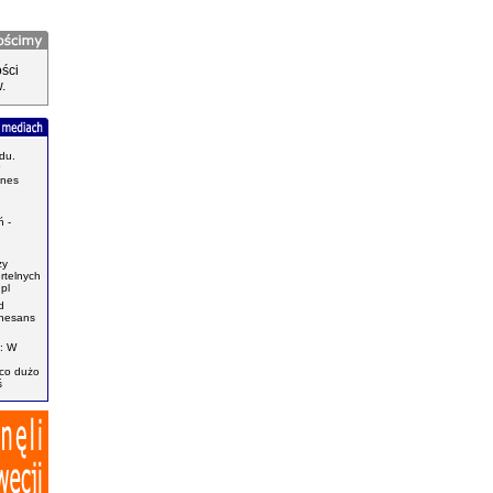
ści
.
du.
znes
.
 -
zy
ertelnych
pl
d
enesans
: W
ąco dużo
ś