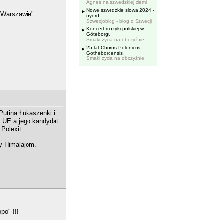
Agnes na szwedzkiej ziemi
Nowe szwedzkie słowa 2024 -
 Warszawie"
nyord
Szwecjoblog - blog o Szwecji
Koncert muzyki polskiej w
Göteborgu
Smaki życia na obczyźnie
i
25 lat Chorus Polonicus
Gotheborgensis
Smaki życia na obczyźnie
 Putina.Łukaszenki i
em UE a jego kandydat
 Polexit.
ny Himalajom.
o" !!!