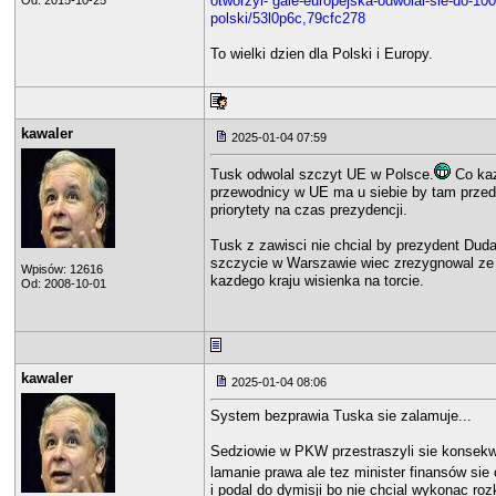
otworzyl- gale-europejska-odwolal-sie-do-1000-
Od: 2015-10-25
polski/53l0p6c,79cfc278
To wielki dzien dla Polski i Europy.
kawaler
2025-01-04 07:59
Tusk odwolal szczyt UE w Polsce.
Co kaz
przewodnicy w UE ma u siebie by tam przed
priorytety na czas prezydencji.
Tusk z zawisci nie chcial by prezydent Duda
szczycie w Warszawie wiec zrezygnowal ze 
Wpisów: 12616
kazdego kraju wisienka na torcie.
Od: 2008-10-01
kawaler
2025-01-04 08:06
System bezprawia Tuska sie zalamuje...
Sedziowie w PKW przestraszyli sie konsekw
lamanie prawa ale tez minister finansów sie o
i podal do dymisji bo nie chcial wykonac r