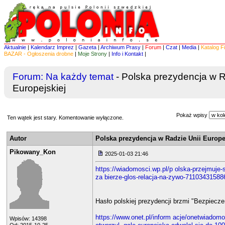
Aktualnie
|
Kalendarz Imprez
|
Gazeta
|
Archiwum Prasy
|
Forum
|
Czat
|
Media
|
Katalog F
BAZAR - Ogłoszenia drobne
|
Moje Strony
|
Info i Kontakt
|
Forum:
Na każdy temat
- Polska prezydencja w R
Europejskiej
Pokaż wpisy
Ten wątek jest stary. Komentowanie wyłączone.
Autor
Polska prezydencja w Radzie Unii Europe
Pikowany_Kon
2025-01-03 21:46
https://wiadomosci.wp.pl/p olska-przejmuje-s
za bierze-glos-relacja-na-zywo-71103431588
Hasło polskiej prezydencji brzmi "Bezpiecze
https://www.onet.pl/inform acje/onetwiadomo
Wpisów: 14398