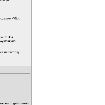
z czasow PRL-u
ski z Unii.
wylenialych
e na bardziej
 krajowych gadzinówek.