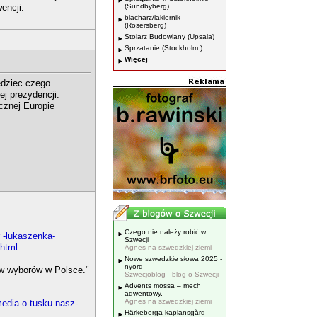
encji.
(Sundbyberg)
blacharz/lakiernik
(Rosersberg)
Stolarz Budowlany (Upsala)
Sprzatanie (Stockholm )
Więcej
edziec czego
ej prezydencji.
cznej Europie
Czego nie należy robić w
 -lukaszenka-
Szwecji
.html
Agnes na szwedzkiej ziemi
Nowe szwedzkie słowa 2025 -
nyord
ów wyborów w Polsce."
Szwecjoblog - blog o Szwecji
Advents mossa – mech
adwentowy.
Agnes na szwedzkiej ziemi
media-o-tusku-nasz-
Härkeberga kaplansgård