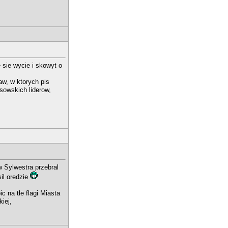
sie wycie i skowyt o
aw, w ktorych pis
isowskich liderow,
w Sylwestra przebral
sil oredzie
 na tle flagi Miasta
kiej,