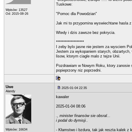
Tuskowe:
Wpisów: 13527
"Pomoc dla Powodzian"
Od: 2015-08-26
Jak mi to przypomina wyswiechtane hasla 
Wtedy i dzis zawsze bez pokrycia.
*******************
I zeby bylo jasne nie jestem za wysciem Pol
Jestem za wykopaniem starych, obzartych, 
lisow, ktorym ciagle malo z tejze Unii.
Pozdrawiam w Nowym Roku, ktory zanosie si
popieprzony niz poprzedni.
Uwe
2025-01-04 22:35
Alandy
kawaler
2025-01-04 08:06
., minister finansów sie obsral...
i podal do dymisji..
Wpisów: 16634
- Kłamstwo i bzdura, tak jak reszta kalek z