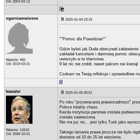
Od: 2003-03-12
ogarniamwiosne
2025-01-04 23:15
""Pomoc dla Powodzian""
Gdzie byłaś jak Duda obiecywał załatwienie
zakładał kancelarie i darmową pomoc obiec
uwierzyło w te kłamstwa.
Wpisów: 450
9 lat nic nie zrobił, nawet palcem nie kiwnął.
Od: 2019-03-21
Czekam na Twoją refleksje i sprawiedliwe roz
kawaler
2025-01-05 00:01
Po roku "przywracania praworzadnosci" pr
Polsce totalny chaos.
Kazda instytucja panstwa zostala podwazona
zostala zawieszona.
Nie ma juz nic... jest tylko Tusk jako wyrocz
Wpisów: 12616
Takiego lamania prawa jeszcze nie bylo nigd
Od: 2008-10-01
dostanie od 10 do 25 lat wiezienia.