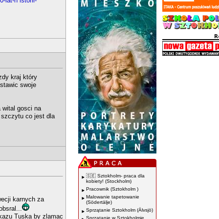
lat-h istorii-
dy kraj który
stawic swoje
 wital gosci na
szczytu co jest dla
🇸🇪 Sztokholm- praca dla
kobiety! (Stockholm)
Pracownik (Sztokholm )
Malowanie tapetowanie
ecji karnych za
(Södertälje)
bsral...
Sprzątanie Sztokholm (Älvsjö)
ozkazu Tuska by zlamac
Sprzątanie w Sztokholmie