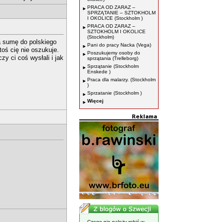
PRACA OD ZARAZ –
SPRZĄTANIE – SZTOKHOLM
I OKOLICE (Stockholm )
PRACA OD ZARAZ –
SZTOKHOLM I OKOLICE
(Stockholm)
a sumę do polskiego
Pani do pracy Nacka (Vega)
oś cię nie oszukuje.
Poszukujemy osoby do
zy ci coś wysłali i jak
sprzątania (Trelleborg)
Sprzątanie (Stockholm
Enskede )
Praca dla malarzy. (Stockholm
)
Sprzatanie (Stockholm )
Więcej
Czego nie należy robić w