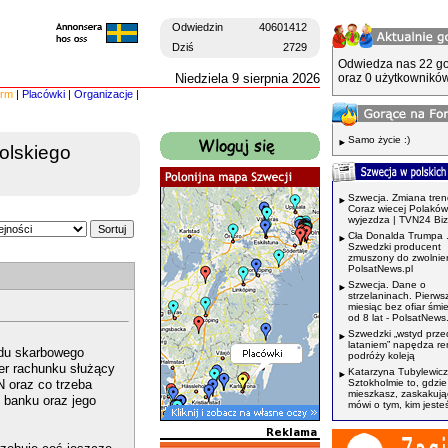
Odwiedzin
40601412
Dziś
2729
Odwiedza nas 22 go
Niedziela 9 sierpnia 2026
oraz 0 użytkowników
irm
|
Placówki
|
Organizacje
|
Samo życie :)
polskiego
Szwecja. Zmiana tren
Coraz wiecej Polaków
wyjezdza | TVN24 Bi
Cła Donalda Trumpa 
Szwedzki producent
zmuszony do zwolnień
PolsatNews.pl
Szwecja. Dane o
strzelaninach. Pierws
miesiąc bez ofiar śmi
od 8 lat - PolsatNews.
Szwedzki „wstyd prze
lataniem” napędza r
ędu skarbowego
podróży koleją
mer rachunku służący
Katarzyna Tubylewicz
LN oraz co trzeba
Sztokholmie to, gdzie
mieszkasz, zaskakuj
 banku oraz jego
mówi o tym, kim jeste