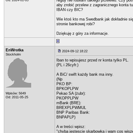
Nigdy nie robiłam takiego przelewu. Czy pot
Od: 2024-01-03
aby zrobić przelew z zagranicznego konta t
IBAN czy BIC?
Wie ktoś kto ma Swedbank jak dokładnie się
stronie bankowej robi?
Dziękuję z góry za informacje.
EnWrotka
2024-09-12 18:22
Stockholm
Iban to wpisujesz przed nr konta tylko PL.
(PL i 26cyfr.)
A BiC/ swift każdy bank ma inny.
(Np
PKO BP:
BPKOPLPW
Pekao SA (żubr):
Wpisów: 5649
Od: 2011-05-25
PKOPPLPW
mBank (BRE):
BREXPLPWMUL
BNP Paribas Bank:
BNPAPLP)
A w treści wpisz:
"chyba jestescie skarbowka i wam cos wisz