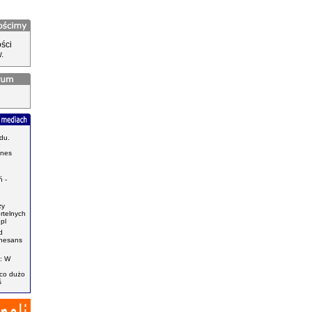
ści
.
du.
znes
.
 -
zy
ertelnych
pl
d
enesans
: W
ąco dużo
ś