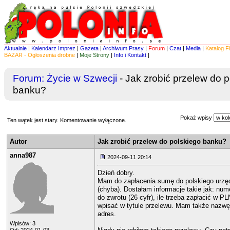
Aktualnie
|
Kalendarz Imprez
|
Gazeta
|
Archiwum Prasy
|
Forum
|
Czat
|
Media
|
Katalog F
BAZAR - Ogłoszenia drobne
|
Moje Strony
|
Info i Kontakt
|
Forum:
Życie w Szwecji
- Jak zrobić przelew do 
banku?
Pokaż wpisy
Ten wątek jest stary. Komentowanie wyłączone.
Autor
Jak zrobić przelew do polskiego banku?
anna987
2024-09-11 20:14
Dzień dobry.
Mam do zapłacenia sumę do polskiego urz
(chyba). Dostałam informacje takie jak: nu
do zwrotu (26 cyfr), ile trzeba zapłacić w P
wpisać w tytule przelewu. Mam także nazwę
adres.
Wpisów: 3