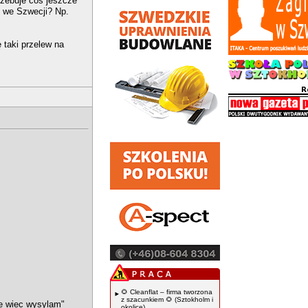
rzebuje coś jeszcze
u we Szwecji? Np.
 taki przelew na
🌻 Cleanflat – firma tworzona
z szacunkiem 🌻 (Sztokholm i
e wiec wysylam"
okolice)