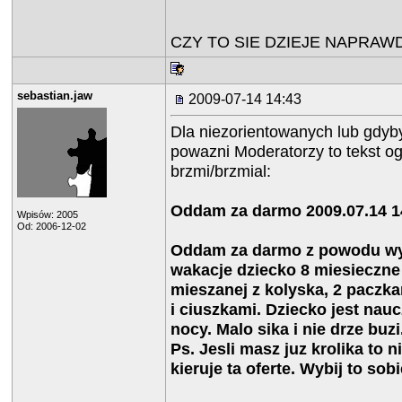
CZY TO SIE DZIEJE NAPRAW
sebastian.jaw
2009-07-14 14:43
Dla niezorientowanych lub gdyby
powazni Moderatorzy to tekst o
brzmi/brzmial:
Oddam za darmo 2009.07.14 1
Wpisów: 2005
Od: 2006-12-02
Oddam za darmo z powodu wy
wakacje dziecko 8 miesieczne
mieszanej z kolyska, 2 pacz
i ciuszkami. Dziecko jest nau
nocy. Malo sika i nie drze buzi
Ps. Jesli masz juz krolika to n
kieruje ta oferte. Wybij to sobi