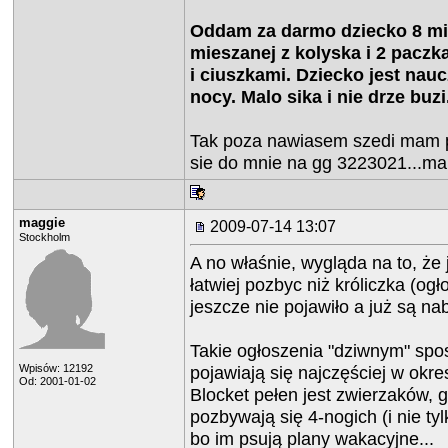
Oddam za darmo dziecko 8 mi
mieszanej z kolyska i 2 pacz
i ciuszkami. Dziecko jest nau
nocy. Malo sika i nie drze buzi
Tak poza nawiasem szedi mam p
sie do mnie na gg 3223021...
maggie
2009-07-14 13:07
Stockholm
A no właśnie, wygląda na to, że
łatwiej pozbyc niż króliczka (ogł
jeszcze nie pojawiło a już są n
Takie ogłoszenia "dziwnym" sp
Wpisów: 12192
pojawiają się najczęściej w okr
Od: 2001-01-02
Blocket pełen jest zwierzaków, g
pozbywają się 4-nogich (i nie tylk
bo im psują plany wakacyjne...