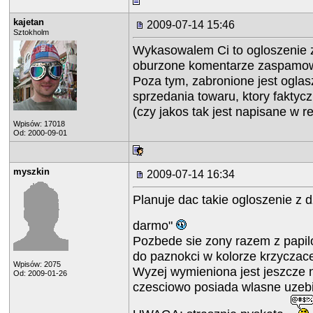
kajetan
2009-07-14 15:46
Sztokholm
Wykasowalem Ci to ogloszenie 
oburzone komentarze zaspamowa
Poza tym, zabronione jest oglas
sprzedania towaru, ktory faktyczn
(czy jakos tak jest napisane w r
Wpisów: 17018
Od: 2000-09-01
myszkin
2009-07-14 16:34
Planuje dac takie ogloszenie z 
darmo"
Pozbede sie zony razem z papilo
do paznokci w kolorze krzyczace
Wpisów: 2075
Wyzej wymieniona jest jeszcze 
Od: 2009-01-26
czesciowo posiada wlasne uzebi