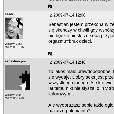
szedi
2009-07-14 12:08
Sebastian jestem przekonany że
się skończy w chwili gdy współż
nie będzie niosło ze sobą przyj
orgazmu=brak dzieci.
Wpisów: 3458
Od: 2008-10-02
sebastian.jaw
2009-07-14 12:48
To jakos malo prawdopodobne. P
sie wydaje. Dobry seks jest prze
wszystkiego innego. Ale kto wie
lat temu nikt nie slyszal o in vitr
kolorowym...
Wpisów: 2005
Od: 2006-12-02
Ale wyobrazasz sobie takie ogl
bazarze poloniainfo?