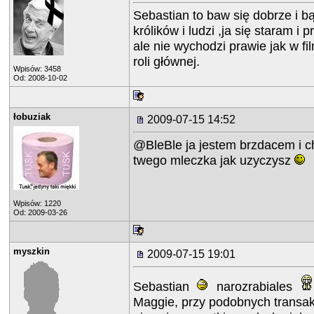
Sebastian to baw się dobrze i bą
królików i ludzi ,ja się staram i
ale nie wychodzi prawie jak w f
roli głównej.
Wpisów: 3458
Od: 2008-10-02
łobuziak
2009-07-15 14:52
@BleBle ja jestem brzdacem i 
twego mleczka jak uzyczysz
Wpisów: 1220
Od: 2009-03-26
myszkin
2009-07-15 19:01
Sebastian
narozrabiales
Maggie, przy podobnych transak