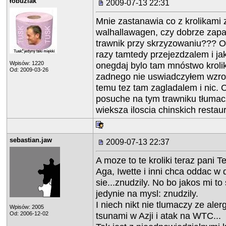
łobuziak
2009-07-13 22:31
Mnie zastanawia co z krolikami 
walhallawagen, czy dobrze zap
trawnik przy skrzyzowaniu??? O
razy tamtedy przejezdzalem i j
Wpisów: 1220
onegdaj bylo tam mnóstwo krolik
Od: 2009-03-26
zadnego nie uswiadczyłem wzro
temu tez tam zagladalem i nic. 
posuche na tym trawniku tłumac
wieksza iloscia chinskich restau
sebastian.jaw
2009-07-13 22:37
A moze to te kroliki teraz pani T
Aga, Iwette i inni chca oddac w
sie...znudzily. No bo jakos mi t
jedynie na mysl: znudzily.
I niech nikt nie tlumaczy ze alerg
Wpisów: 2005
Od: 2006-12-02
tsunami w Azji i atak na WTC...