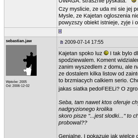
UWAGA: strasznie pyskata.
Czy myslicie, ze uda mi sie jej 
Mysle, ze Kajetan ogloszenia ni
powyzszy obiekt istnieje, zyje i
sebastian.jaw
2009-07-14 17:55
Kajetan spoko luz
I tak bylo d
spodziewalem. Koment widzialem
zanim wyszedlem z domu, ale naj
ze dostalem kilka listow od zain
to brzmiacych calkiem serio. Ch
Wpisów: 2005
Od: 2006-12-02
jakas siatka pedoFEELi? O zgroz
Seba, tam nawet ktos oferuje ch
nadgryzionego krolika
skoro pisze "...jest slodki..." to 
probowal??
Genialne. I pokazuje jak wielce c