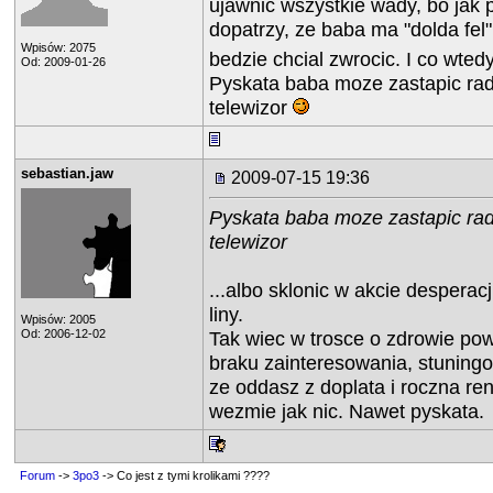
ujawnic wszystkie wady, bo jak 
dopatrzy, ze baba ma "dolda fel"
Wpisów: 2075
bedzie chcial zwrocic. I co wted
Od: 2009-01-26
Pyskata baba moze zastapic rad
telewizor
sebastian.jaw
2009-07-15 19:36
Pyskata baba moze zastapic rad
telewizor
...albo sklonic w akcie desperac
liny.
Wpisów: 2005
Od: 2006-12-02
Tak wiec w trosce o zdrowie pow
braku zainteresowania, stuning
ze oddasz z doplata i roczna re
wezmie jak nic. Nawet pyskata.
Forum
->
3po3
-> Co jest z tymi krolikami ????