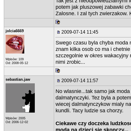
Tak jest z nieodpowiedzialnymi 
potem jak pluszowej zabawki ch
Zalosne. I zal tych zwierzakow. 
jolcia6669
2009-07-14 11:45
Swego czasu byla chyba moda na
znam kilka osob co ma i chetnie
szczegolnie w okres wakacyjny 
Wpisów: 109
nimi zrobic...
Od: 2008-05-12
sebastian.jaw
2009-07-14 11:57
No wlasnie...tak samo jak moda
dalmatynczyki. Tez byla a pote
wiecej dalmatynczykow mialy na 
kundli. Tacy ludzie sa chorzy.
Wpisów: 2005
Od: 2006-12-02
Ciekawe czy doczeka ludzkos
moda na dzieci sie skonczy...