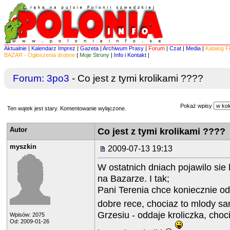
Aktualnie
|
Kalendarz Imprez
|
Gazeta
|
Archiwum Prasy
|
Forum
|
Czat
|
Media
|
Katalog F
BAZAR - Ogłoszenia drobne
|
Moje Strony
|
Info i Kontakt
|
Forum:
3po3
- Co jest z tymi krolikami ????
Pokaż wpisy
Ten wątek jest stary. Komentowanie wyłączone.
Autor
Co jest z tymi krolikami ????
myszkin
2009-07-13 19:13
W ostatnich dniach pojawilo sie 
na Bazarze. I tak;
Pani Terenia chce koniecznie od
dobre rece, chociaz to mlody s
Grzesiu - oddaje kroliczka, choci
Wpisów: 2075
Od: 2009-01-26