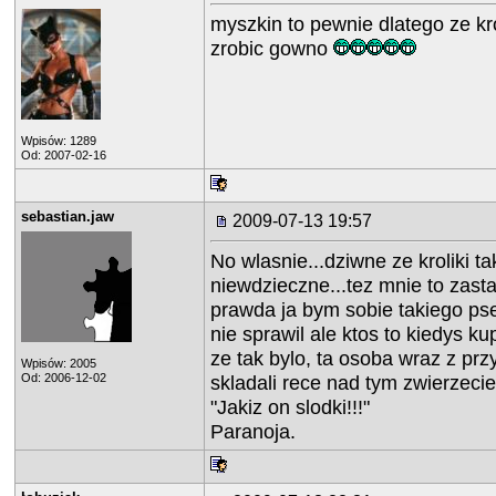
myszkin to pewnie dlatego ze kro
zrobic gowno
Wpisów: 1289
Od: 2007-02-16
sebastian.jaw
2009-07-13 19:57
No wlasnie...dziwne ze kroliki ta
niewdzieczne...tez mnie to zast
prawda ja bym sobie takiego ps
nie sprawil ale ktos to kiedys ku
ze tak bylo, ta osoba wraz z prz
Wpisów: 2005
Od: 2006-12-02
skladali rece nad tym zwierzeciem
"Jakiz on slodki!!!"
Paranoja.