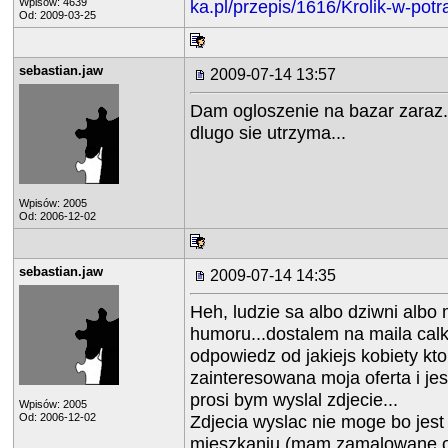
Wpisów: 4639
ka.pl/przepis/1616/Krolik-w-pot
Od: 2009-03-25
sebastian.jaw
2009-07-14 13:57
Dam ogloszenie na bazar zaraz
dlugo sie utrzyma...
Wpisów: 2005
Od: 2006-12-02
sebastian.jaw
2009-07-14 14:35
Heh, ludzie sa albo dziwni albo
humoru...dostalem na maila ca
odpowiedz od jakiejs kobiety kto
zainteresowana moja oferta i jes
prosi bym wyslal zdjecie...
Wpisów: 2005
Od: 2006-12-02
Zdjecia wyslac nie moge bo jes
mieszkaniu (mam zamalowane ok