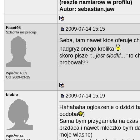
(reszte namiarow w profilu)
Autor: sebastian.jaw
Facet46
2009-07-14 15:15
Szlachta nie pracuje
Seba, tam nawet ktos oferuje ch
nadgryzionego krolika
skoro pisze
"...jest slodki..."
to c
probowal??
Wpisów: 4639
Od: 2009-03-25
bleble
2009-07-14 15:19
Hahahaha ogloszenie o dzidzi b
podoba
)
Sama bym przygarnela na czas 
brzdaca i nawet mleczko bym da
moje wlasne)
Wpisów: 44