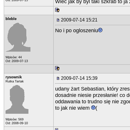
Od: 2009-07-13
Wiec jak by byl taki szkrab to ja
bleble
2009-07-14 15:21
No i po ogloszeniu
Wpisów: 44
Od: 2009-07-13
rysownik
2009-07-14 15:39
Rutka Tartak
udany żart Sebastian, który zre
dosadnie niesie przesłanie! co do
oddawania to trudno się nie zgo
to jak nie wiem
(
Wpisów: 569
Od: 2008-09-10