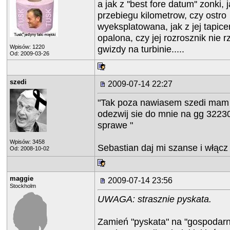
a jak z ''best fore datum'' zonki, 
przebiegu kilometrow, czy ostro
wyeksplatowana, jak z jej tapice
opalona, czy jej rozrosznik nie r
Wpisów: 1220
gwizdy na turbinie.....
Od: 2009-03-26
szedi
2009-07-14 22:27
"Tak poza nawiasem szedi mam 
odezwij sie do mnie na gg 322
sprawe "
Wpisów: 3458
Sebastian daj mi szanse i włącz
Od: 2008-10-02
maggie
2009-07-14 23:56
Stockholm
UWAGA: strasznie pyskata.
Zamień "pyskata" na "gospodarn