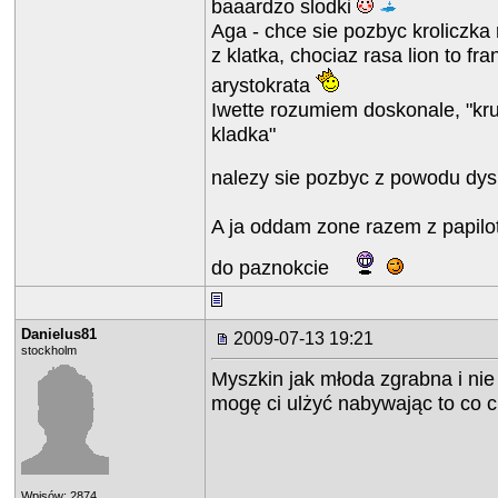
baaardzo slodki
Aga - chce sie pozbyc kroliczka 
z klatka, chociaz rasa lion to fra
arystokrata
Iwette rozumiem doskonale, "kru
kladka"
nalezy sie pozbyc z powodu dys
A ja oddam zone razem z papilot
do paznokcie
Danielus81
2009-07-13 19:21
stockholm
Myszkin jak młoda zgrabna i nie
mogę ci ulżyć nabywając to co
Wpisów: 2874