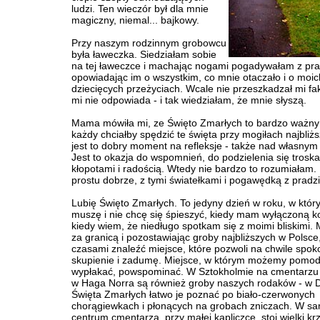
ludzi. Ten wieczór był dla mnie
magiczny, niemal... bajkowy.
Przy naszym rodzinnym grobowcu
była ławeczka. Siedziałam sobie
na tej ławeczce i machając nogami pogadywałam z pra
opowiadając im o wszystkim, co mnie otaczało i o moic
dziecięcych przeżyciach. Wcale nie przeszkadzał mi fakt
mi nie odpowiada - i tak wiedziałam, że mnie słyszą.
Mama mówiła mi, ze Święto Zmarłych to bardzo ważny 
każdy chciałby spędzić te święta przy mogiłach najbliż
jest to dobry moment na refleksje - także nad własnym
Jest to okazja do wspomnień, do podzielenia się troska
kłopotami i radością. Wtedy nie bardzo to rozumiałam.
prostu dobrze, z tymi światełkami i pogawędką z pradzi
Lubię Święto Zmarłych. To jedyny dzień w roku, w któr
muszę i nie chcę się śpieszyć, kiedy mam wyłączoną k
kiedy wiem, że niedługo spotkam się z moimi bliskimi. 
za granicą i pozostawiając groby najbliższych w Polsce
czasami znaleźć miejsce, które pozwoli na chwile spoko
skupienie i zadumę. Miejsce, w którym możemy pomodli
wypłakać, powspominać. W Sztokholmie na cmentarzu 
w Haga Norra są również groby naszych rodaków - w 
Święta Zmarłych łatwo je poznać po biało-czerwonych
chorągiewkach i płonących na grobach zniczach. W 
centrum cmentarza, przy małej kapliczce, stoi wielki kr