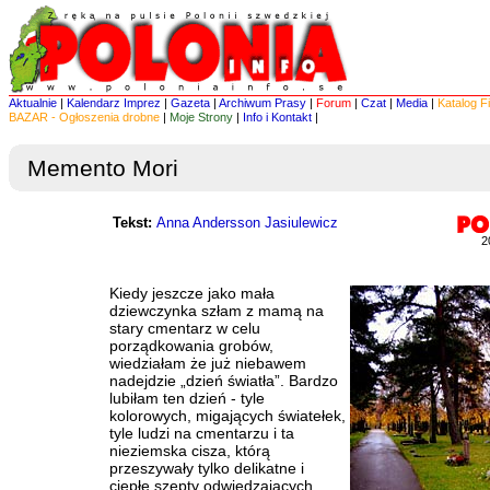
Aktualnie
|
Kalendarz Imprez
|
Gazeta
|
Archiwum Prasy
|
Forum
|
Czat
|
Media
|
Katalog F
BAZAR - Ogłoszenia drobne
|
Moje Strony
|
Info i Kontakt
|
Memento Mori
Tekst:
Anna Andersson Jasiulewicz
2
Kiedy jeszcze jako mała
dziewczynka szłam z mamą na
stary cmentarz w celu
porządkowania grobów,
wiedziałam że już niebawem
nadejdzie „dzień światła”. Bardzo
lubiłam ten dzień - tyle
kolorowych, migających światełek,
tyle ludzi na cmentarzu i ta
nieziemska cisza, którą
przeszywały tylko delikatne i
ciepłe szepty odwiedzających