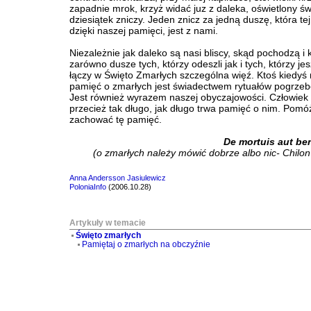
zapadnie mrok, krzyż widać juz z daleka, oświetlony ś
dziesiątek zniczy. Jeden znicz za jedną duszę, która tej
dzięki naszej pamięci, jest z nami.
Niezależnie jak daleko są nasi bliscy, skąd pochodzą i k
zarówno dusze tych, którzy odeszli jak i tych, którzy jes
łączy w Święto Zmarłych szczególna więź. Ktoś kiedyś 
pamięć o zmarłych jest świadectwem rytuałów pogrze
Jest również wyrazem naszej obyczajowości. Człowiek 
przecież tak długo, jak długo trwa pamięć o nim. Pom
zachować tę pamięć.
De mortuis aut ben
(o zmarłych należy mówić dobrze albo nic- Chilon
Anna Andersson Jasiulewicz
PoloniaInfo
(2006.10.28)
Artykuły w temacie
Święto zmarłych
Pamiętaj o zmarłych na obczyźnie