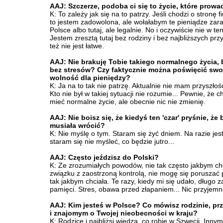
AAJ: Szczerze, podoba ci się to życie, które prowa
K: To zależy jak się na to patrzy. Jeśli chodzi o stronę 
to jestem zadowolona, ale wołałabym te pieniądze zar
Polsce albo tutaj, ale legalnie. No i oczywiście nie w t
Jestem zresztą tutaj bez rodziny i bez najbliższych przyj
też nie jest łatwe.
AAJ: Nie brakuję Tobie takiego normalnego życia,
bez stresów? Czy faktycznie można poświęcić swo
wolność dla pieniędzy?
K: Ja na to tak nie patrzę. Aktualnie nie mam przyszłoś
Kto nie był w takiej sytuacji nie rozumie... Pewnie, że 
mieć normalne życie, ale obecnie nic nie zmienię.
AAJ: Nie boisz się, że kiedyś ten 'czar' pryśnie, że
musiała wrócić?
K: Nie myślę o tym. Staram się żyć dniem. Na razie jest
staram się nie myśleć, co będzie jutro...
AAJ: Często jeździsz do Polski?
K: Ze zrozumiałych powodów, nie tak często jakbym ch
związku z zaostrzoną kontrolą, nie mogę się poruszać 
tak jakbym chciała. Te razy, kiedy mi się udało, dług
pamięci. Stres, obawa przed złapaniem... Nic przyjem
AAJ: Kim jesteś w Polsce? Co mówisz rodzinie, pr
i znajomym o Twojej nieobecności w kraju?
K: Rodzice i najbliżsi wiedza, co robię w Szwecji. Inny