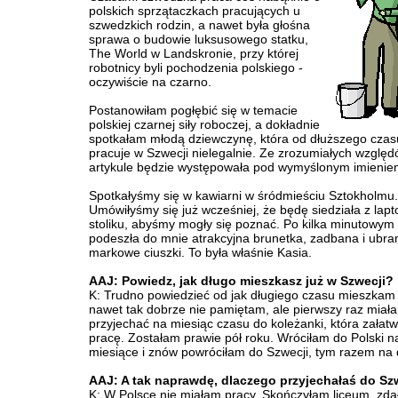
polskich sprzątaczkach pracujących u
szwedzkich rodzin, a nawet była głośna
sprawa o budowie luksusowego statku,
The World w Landskronie, przy której
robotnicy byli pochodzenia polskiego -
oczywiście na czarno.
Postanowiłam pogłębić się w temacie
polskiej czarnej siły roboczej, a dokładnie
spotkałam młodą dziewczynę, która od dłuższego czas
pracuje w Szwecji nielegalnie. Ze zrozumiałych względ
artykule będzie występowała pod wymyślonym imieniem
Spotkałyśmy się w kawiarni w śródmieściu Sztokholmu.
Umówiłyśmy się już wcześniej, że będę siedziała z lap
stoliku, abyśmy mogły się poznać. Po kilka minutowym 
podeszła do mnie atrakcyjna brunetka, zadbana i ubra
markowe ciuszki. To była właśnie Kasia.
AAJ: Powiedz, jak długo mieszkasz już w Szwecji?
K: Trudno powiedzieć od jak długiego czasu mieszkam t
nawet tak dobrze nie pamiętam, ale pierwszy raz miał
przyjechać na miesiąc czasu do koleżanki, która załatw
pracę. Zostałam prawie pół roku. Wróciłam do Polski n
miesiące i znów powróciłam do Szwecji, tym razem na d
AAJ: A tak naprawdę, dlaczego przyjechałaś do Sz
K: W Polsce nie miałam pracy. Skończyłam liceum, zd