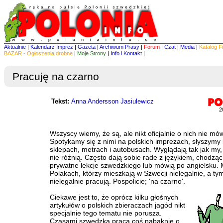
Aktualnie
|
Kalendarz Imprez
|
Gazeta
|
Archiwum Prasy
|
Forum
|
Czat
|
Media
|
Katalog F
BAZAR - Ogłoszenia drobne
|
Moje Strony
|
Info i Kontakt
|
Pracuję na czarno
Tekst:
Anna Andersson Jasiulewicz
2
Wszyscy wiemy, że są, ale nikt oficjalnie o nich nie mów
Spotykamy się z nimi na polskich imprezach, słyszymy 
sklepach, metrach i autobusach. Wyglądają tak jak my,
nie różnią. Często dają sobie rade z językiem, chodząc
prywatne lekcje szwedzkiego lub mówią po angielsku.
Polakach, którzy mieszkają w Szwecji nielegalnie, a ty
nielegalnie pracują. Pospolicie; 'na czarno'.
Ciekawe jest to, że oprócz kilku głośnych
artykułów o polskich zbieraczach jagód nikt
specjalnie tego tematu nie porusza.
Czasami szwedzka praca coś nabąknie o