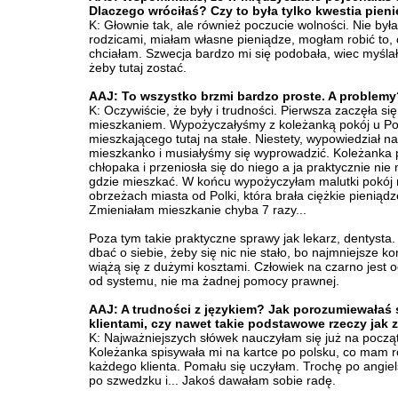
Dlaczego wróciłaś? Czy to była tylko kwestia pien
K: Głownie tak, ale również poczucie wolności. Nie był
rodzicami, miałam własne pieniądze, mogłam robić to, 
chciałam. Szwecja bardzo mi się podobała, wiec myśla
żeby tutaj zostać.
AAJ: To wszystko brzmi bardzo proste. A problemy
K: Oczywiście, że były i trudności. Pierwsza zaczęła się
mieszkaniem. Wypożyczałyśmy z koleżanką pokój u Po
mieszkającego tutaj na stałe. Niestety, wypowiedział n
mieszkanko i musiałyśmy się wyprowadzić. Koleżanka 
chłopaka i przeniosła się do niego a ja praktycznie nie
gdzie mieszkać. W końcu wypożyczyłam malutki pokój
obrzeżach miasta od Polki, która brała ciężkie pieniądz
Zmieniałam mieszkanie chyba 7 razy...
Poza tym takie praktyczne sprawy jak lekarz, dentysta.
dbać o siebie, żeby się nic nie stało, bo najmniejsze ko
wiążą się z dużymi kosztami. Człowiek na czarno jest 
od systemu, nie ma żadnej pomocy prawnej.
AAJ: A trudności z językiem? Jak porozumiewałaś s
klientami, czy nawet takie podstawowe rzeczy jak
K: Najważniejszych słówek nauczyłam się już na począ
Koleżanka spisywała mi na kartce po polsku, co mam r
każdego klienta. Pomału się uczyłam. Trochę po angiel
po szwedzku i... Jakoś dawałam sobie radę.