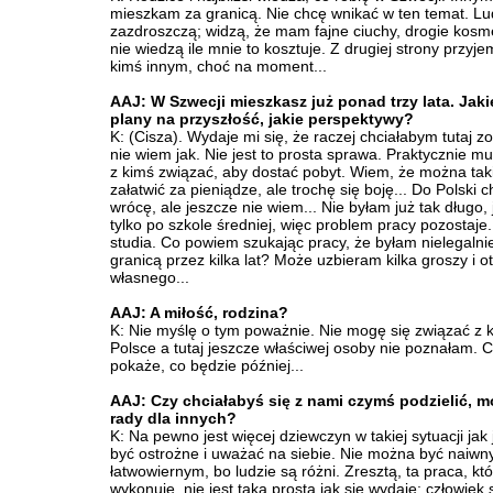
mieszkam za granicą. Nie chcę wnikać w ten temat. Lu
zazdroszczą; widzą, że mam fajne ciuchy, drogie kosme
nie wiedzą ile mnie to kosztuje. Z drugiej strony przyj
kimś innym, choć na moment...
AAJ: W Szwecji mieszkasz już ponad trzy lata. Jak
plany na przyszłość, jakie perspektywy?
K: (Cisza). Wydaje mi się, że raczej chciałabym tutaj zo
nie wiem jak. Nie jest to prosta sprawa. Praktycznie m
z kimś związać, aby dostać pobyt. Wiem, że można taki
załatwić za pieniądze, ale trochę się boję... Do Polski 
wrócę, ale jeszcze nie wiem... Nie byłam już tak długo,
tylko po szkole średniej, więc problem pracy pozostaje
studia. Co powiem szukając pracy, że byłam nielegalni
granicą przez kilka lat? Może uzbieram kilka groszy i 
własnego...
AAJ: A miłość, rodzina?
K: Nie myślę o tym poważnie. Nie mogę się związać z 
Polsce a tutaj jeszcze właściwej osoby nie poznałam. 
pokaże, co będzie później...
AAJ: Czy chciałabyś się z nami czymś podzielić, m
rady dla innych?
K: Na pewno jest więcej dziewczyn w takiej sytuacji jak
być ostrożne i uważać na siebie. Nie można być naiwn
łatwowiernym, bo ludzie są różni. Zresztą, ta praca, kt
wykonuję, nie jest taka prosta jak się wydaje; człowiek