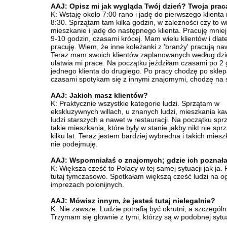
AAJ: Opisz mi jak wygląda Twój dzień? Twoja prac
K: Wstaję około 7:00 rano i jadę do pierwszego klienta
8:30. Sprzątam tam kilka godzin, w zależności czy to wi
mieszkanie i jadę do następnego klienta. Pracuję mniej
9-10 godzin, czasami krócej. Mam wielu klientów i dlat
pracuję. Wiem, że inne koleżanki z 'branży' pracują na
Teraz mam swoich klientów zaplanowanych według dzie
ułatwia mi prace. Na początku jeździłam czasami po 2
jednego klienta do drugiego. Po pracy chodzę po sklep
czasami spotykam się z innymi znajomymi, chodzę na s
AAJ: Jakich masz klientów?
K: Praktycznie wszystkie kategorie ludzi. Sprzątam w
ekskluzywnych willach, u znanych ludzi, mieszkania ka
ludzi starszych a nawet w restauracji. Na początku spr
takie mieszkania, które były w stanie jakby nikt nie sprz
kilku lat. Teraz jestem bardziej wybredna i takich miesz
nie podejmuję.
AAJ: Wspomniałaś o znajomych; gdzie ich poznał
K: Większa cześć to Polacy w tej samej sytuacji jak ja. 
tutaj tymczasowo. Spotkałam większą cześć ludzi na o
imprezach polonijnych.
AAJ: Mówisz innym, że jesteś tutaj nielegalnie?
K: Nie zawsze. Ludzie potrafią być okrutni, a szczególn
Trzymam się głownie z tymi, którzy są w podobnej sytuac