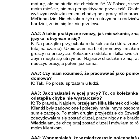
maturę, ale na studia nie chciałam iść. W Polsce, szcz
moim mieście, nie ma perspektyw na przyszłość. Osob
wyższym wykształceniem chodzą bez pracy, albo pracu
McDonaldzie. Nie chciałam żyć na utrzymaniu rodziców
bardziej, że im się też nie przelewa...
AAJ: A takie praktyczne rzeczy, jak mieszkanie, z
języka, utrzymanie się?
K: Na początku przyjechałam do koleżanki (która zreszt
tutaj na czarno). Uzbierałam na bilet promowy i miałam
groszy na przeżycie. Koleżanka oddala mi kilka swoich 
abym mogła się utrzymać. Najpierw chodziłam z nią, ab
nauczyć pracy, a potem już sama.
AAJ: Czy mam rozumieć, że pracowałaś jako pomo
domowa?
K: Tak. Po prostu sprzątam u ludzi.
AAJ: Jak znalazłaś więcej pracy? To, co koleżanka
odstąpiła chyba nie wystarczało?
K: To prawda. Najpierw przejęłam kilka klientek od kole
Klientki były zadowolone i polecały mnie innym osobom.
sumie zaczęło. Po moim drugim przyjeździe do Szwecji
zdecydowałam się zostać dłużej, pracy nigdy nie brakło
Wiedziałam, że chcę tutaj zostać dłużej i mówiłam to r
moim klientkom.
AAJ: Wspomniałaś, że w międzyczasie pojechałaś d