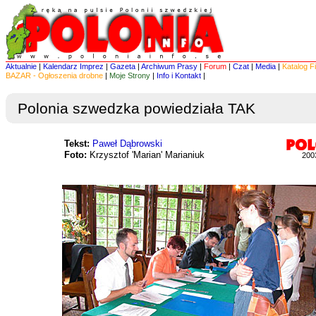
Aktualnie
|
Kalendarz Imprez
|
Gazeta
|
Archiwum Prasy
|
Forum
|
Czat
|
Media
|
Katalog F
BAZAR - Ogłoszenia drobne
|
Moje Strony
|
Info i Kontakt
|
Polonia szwedzka powiedziała TAK
Tekst:
Paweł Dąbrowski
Foto:
Krzysztof 'Marian' Marianiuk
200