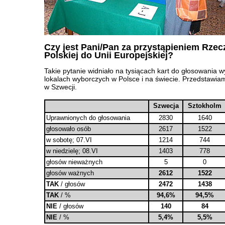
Czy jest Pani/Pan za przystąpieniem Rzec
Polskiej do Unii Europejskiej?
Takie pytanie widniało na tysiącach kart do głosowania 
lokalach wyborczych w Polsce i na świecie. Przedstawia
w Szwecji.
Szwecja
Sztokholm
Uprawnionych do głosowania
2830
1640
głosowało osób
2617
1522
w sobotę; 07.VI
1214
744
w niedzielę; 08.VI
1403
778
głosów nieważnych
5
0
głosów ważnych
2612
1522
TAK
/ głosów
2472
1438
TAK
/ %
94,6%
94,5%
NIE
/ głosów
140
84
NIE
/ %
5,4%
5,5%