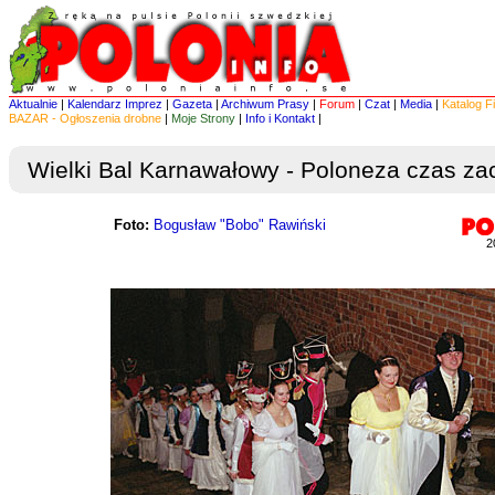
Aktualnie
|
Kalendarz Imprez
|
Gazeta
|
Archiwum Prasy
|
Forum
|
Czat
|
Media
|
Katalog F
BAZAR - Ogłoszenia drobne
|
Moje Strony
|
Info i Kontakt
|
Wielki Bal Karnawałowy - Poloneza czas zac
Foto:
Bogusław "Bobo" Rawiński
2