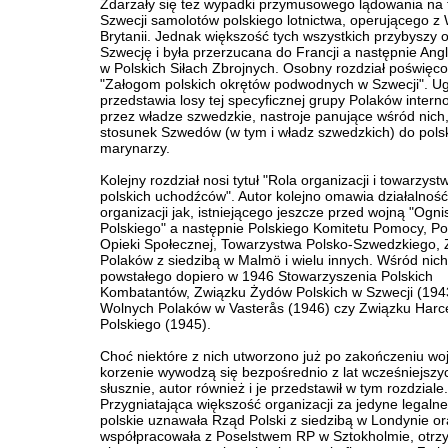
Zdarzały się też wypadki przymusowego lądowania na 
Szwecji samolotów polskiego lotnictwa, operującego z W
Brytanii. Jednak większość tych wszystkich przybyszy 
Szwecję i była przerzucana do Francji a następnie Angl
w Polskich Siłach Zbrojnych. Osobny rozdział poświęco
"Załogom polskich okrętów podwodnych w Szwecji". U
przedstawia losy tej specyficznej grupy Polaków inter
przez władze szwedzkie, nastroje panujące wśród nich
stosunek Szwedów (w tym i władz szwedzkich) do pols
marynarzy.
Kolejny rozdział nosi tytuł "Rola organizacji i towarzyst
polskich uchodźców". Autor kolejno omawia działalność
organizacji jak, istniejącego jeszcze przed wojną "Ogni
Polskiego" a następnie Polskiego Komitetu Pomocy, Pol
Opieki Społecznej, Towarzystwa Polsko-Szwedzkiego,
Polaków z siedzibą w Malmö i wielu innych. Wśród nich
powstałego dopiero w 1946 Stowarzyszenia Polskich
Kombatantów, Związku Żydów Polskich w Szwecji (194
Wolnych Polaków w Vasterås (1946) czy Związku Harc
Polskiego (1945).
Choć niektóre z nich utworzono już po zakończeniu woj
korzenie wywodzą się bezpośrednio z lat wcześniejszyc
słusznie, autor również i je przedstawił w tym rozdziale.
Przygniatająca większość organizacji za jedyne legaln
polskie uznawała Rząd Polski z siedzibą w Londynie or
współpracowała z Poselstwem RP w Sztokholmie, otrz