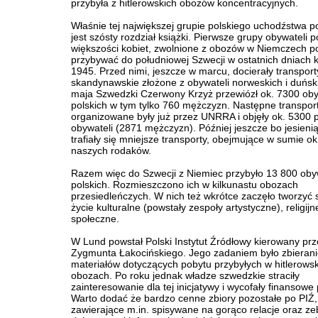
przybyła z hitlerowskich obozów koncentracyjnych.
Właśnie tej największej grupie polskiego uchodźstwa 
jest szósty rozdział książki. Pierwsze grupy obywateli p
większości kobiet, zwolnione z obozów w Niemczech p
przybywać do południowej Szwecji w ostatnich dniach k
1945. Przed nimi, jeszcze w marcu, docierały transport
skandynawskie złożone z obywateli norweskich i duńsk
maja Szwedzki Czerwony Krzyż przewiózł ok. 7300 oby
polskich w tym tylko 760 mężczyzn. Następne transpor
organizowane były już przez UNRRA i objęły ok. 5300 p
obywateli (2871 mężczyzn). Później jeszcze bo jesieni
trafiały się mniejsze transporty, obejmujące w sumie o
naszych rodaków.
Razem więc do Szwecji z Niemiec przybyło 13 800 oby
polskich. Rozmieszczono ich w kilkunastu obozach
przesiedleńczych. W nich też wkrótce zaczęło tworzyć s
życie kulturalne (powstały zespoły artystyczne), religijne
społeczne.
W Lund powstał Polski Instytut Źródłowy kierowany prz
Zygmunta Łakocińskiego. Jego zadaniem było zbieran
materiałów dotyczących pobytu przybyłych w hitlerows
obozach. Po roku jednak władze szwedzkie straciły
zainteresowanie dla tej inicjatywy i wycofały finansowe
Warto dodać że bardzo cenne zbiory pozostałe po PIŹ,
zawierające m.in. spisywane na gorąco relacje oraz z