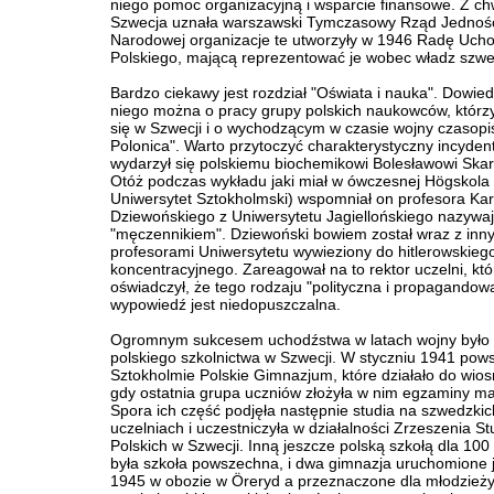
niego pomoc organizacyjną i wsparcie finansowe. Z ch
Szwecja uznała warszawski Tymczasowy Rząd Jednoś
Narodowej organizacje te utworzyły w 1946 Radę Uch
Polskiego, mającą reprezentować je wobec władz szwe
Bardzo ciekawy jest rozdział "Oświata i nauka". Dowied
niego można o pracy grupy polskich naukowców, którzy
się w Szwecji i o wychodzącym w czasie wojny czasopi
Polonica". Warto przytoczyć charakterystyczny incydent
wydarzył się polskiemu biochemikowi Bolesławowi Ska
Otóż podczas wykładu jaki miał w ówczesnej Högskola (
Uniwersytet Sztokholmski) wspomniał on profesora Kar
Dziewońskiego z Uniwersytetu Jagiellońskiego nazywa
"męczennikiem". Dziewoński bowiem został wraz z inn
profesorami Uniwersytetu wywieziony do hitlerowskieg
koncentracyjnego. Zareagował na to rektor uczelni, któ
oświadczył, że tego rodzaju "polityczna i propagandow
wypowiedź jest niedopuszczalna.
Ogromnym sukcesem uchodźstwa w latach wojny było 
polskiego szkolnictwa w Szwecji. W styczniu 1941 pows
Sztokholmie Polskie Gimnazjum, które działało do wio
gdy ostatnia grupa uczniów złożyła w nim egzaminy ma
Spora ich część podjęła następnie studia na szwedzkic
uczelniach i uczestniczyła w działalności Zrzeszenia S
Polskich w Szwecji. Inną jeszcze polską szkołą dla 100
była szkoła powszechna, i dwa gimnazja uruchomione j
1945 w obozie w Öreryd a przeznaczone dla młodzieży,