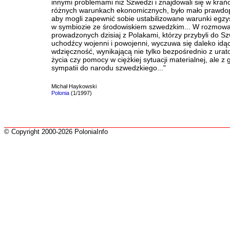
innymi problemami niż Szwedzi i znajdowali się w kra
różnych warunkach ekonomicznych, było mało prawd
aby mogli zapewnić sobie ustabilizowane warunki egzyst
w symbiozie ze środowiskiem szwedzkim... W rozmow
prowadzonych dzisiaj z Polakami, którzy przybyli do Sz
uchodźcy wojenni i powojenni, wyczuwa się daleko idą
wdzięczność, wynikającą nie tylko bezpośrednio z urat
życia czy pomocy w ciężkiej sytuacji materialnej, ale z 
sympatii do narodu szwedzkiego..."
Michał Haykowski
Polonia
(1/1997)
© Copyright 2000-2026 PoloniaInfo