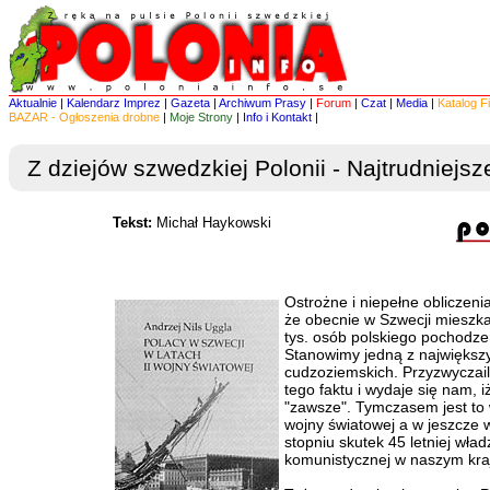
Aktualnie
|
Kalendarz Imprez
|
Gazeta
|
Archiwum Prasy
|
Forum
|
Czat
|
Media
|
Katalog F
BAZAR - Ogłoszenia drobne
|
Moje Strony
|
Info i Kontakt
|
Z dziejów szwedzkiej Polonii - Najtrudniejsze
Tekst:
Michał Haykowski
Ostrożne i niepełne obliczeni
że obecnie w Szwecji mieszk
tys. osób polskiego pochodze
Stanowimy jedną z największ
cudzoziemskich. Przyzwyczail
tego faktu i wydaje się nam, i
"zawsze". Tymczasem jest to
wojny światowej a w jeszcze
stopniu skutek 45 letniej wład
komunistycznej w naszym kra