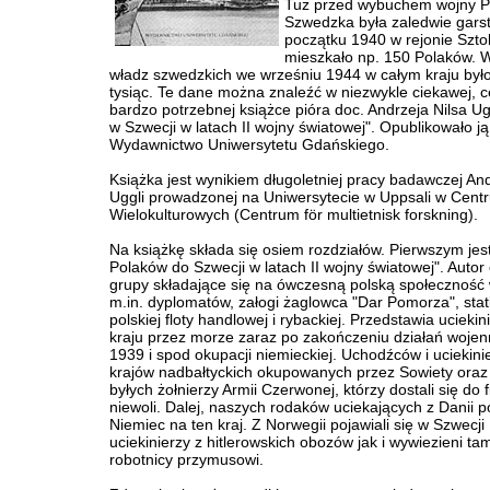
Tuż przed wybuchem wojny P
Szwedzka była zaledwie gars
początku 1940 w rejonie Szt
mieszkało np. 150 Polaków. 
władz szwedzkich we wrześniu 1944 w całym kraju było
tysiąc. Te dane można znaleźć w niezwykle ciekawej, c
bardzo potrzebnej książce pióra doc. Andrzeja Nilsa Ug
w Szwecji w latach II wojny światowej". Opublikowało ją
Wydawnictwo Uniwersytetu Gdańskiego.
Książka jest wynikiem długoletniej pracy badawczej An
Uggli prowadzonej na Uniwersytecie w Uppsali w Cen
Wielokulturowych (Centrum för multietnisk forskning).
Na książkę składa się osiem rozdziałów. Pierwszym jes
Polaków do Szwecji w latach II wojny światowej". Auto
grupy składające się na ówczesną polską społeczność 
m.in. dyplomatów, załogi żaglowca "Dar Pomorza", sta
polskiej floty handlowej i rybackiej. Przedstawia uciekin
kraju przez morze zaraz po zakończeniu działań woje
1939 i spod okupacji niemieckiej. Uchodźców i uciekini
krajów nadbałtyckich okupowanych przez Sowiety oraz
byłych żołnierzy Armii Czerwonej, którzy dostali się do f
niewoli. Dalej, naszych rodaków uciekających z Danii 
Niemiec na ten kraj. Z Norwegii pojawiali się w Szwecji
uciekinierzy z hitlerowskich obozów jak i wywiezieni ta
robotnicy przymusowi.