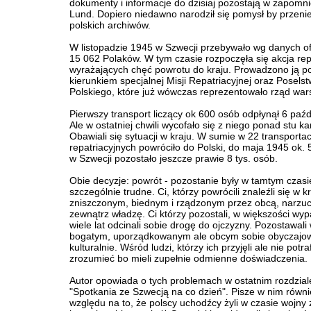
dokumenty i informacje do dzisiaj pozostają w zapomn
Lund. Dopiero niedawno narodził się pomysł by przenie
polskich archiwów.
W listopadzie 1945 w Szwecji przebywało wg danych of
15 062 Polaków. W tym czasie rozpoczęła się akcja repa
wyrażających chęć powrotu do kraju. Prowadzono ją p
kierunkiem specjalnej Misji Repatriacyjnej oraz Posels
Polskiego, które już wówczas reprezentowało rząd war
Pierwszy transport liczący ok 600 osób odpłynął 6 paźd
Ale w ostatniej chwili wycofało się z niego ponad stu k
Obawiali się sytuacji w kraju. W sumie w 22 transporta
repatriacyjnych powróciło do Polski, do maja 1945 ok. 
w Szwecji pozostało jeszcze prawie 8 tys. osób.
Obie decyzje: powrót - pozostanie były w tamtym czasi
szczególnie trudne. Ci, którzy powrócili znaleźli się w k
zniszczonym, biednym i rządzonym przez obcą, narzu
zewnątrz władzę. Ci którzy pozostali, w większości wy
wiele lat odcinali sobie drogę do ojczyzny. Pozostawali 
bogatym, uporządkowanym ale obcym sobie obyczajow
kulturalnie. Wśród ludzi, którzy ich przyjęli ale nie potrafi
zrozumieć bo mieli zupełnie odmienne doświadczenia.
Autor opowiada o tych problemach w ostatnim rozdzial
"Spotkania ze Szwecją na co dzień". Pisze w nim równi
względu na to, że polscy uchodźcy żyli w czasie wojny 