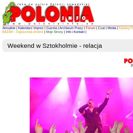
Aktualnie
|
Kalendarz Imprez
|
Gazeta
|
Archiwum Prasy
|
Forum
|
Czat
|
Media
|
Katalog F
BAZAR - Ogłoszenia drobne
|
Moje Strony
|
Info i Kontakt
|
Weekend w Sztokholmie - relacja
2