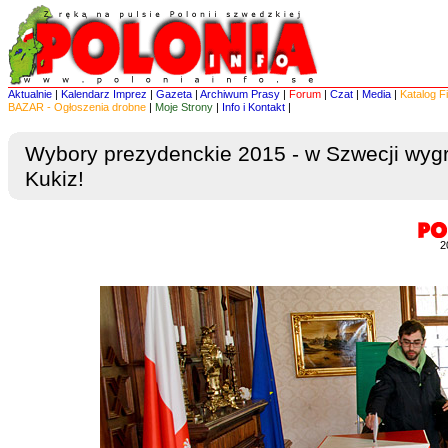
Aktualnie
|
Kalendarz Imprez
|
Gazeta
|
Archiwum Prasy
|
Forum
|
Czat
|
Media
|
Katalog F
BAZAR - Ogłoszenia drobne
|
Moje Strony
|
Info i Kontakt
|
Wybory prezydenckie 2015 - w Szwecji wyg
Kukiz!
2