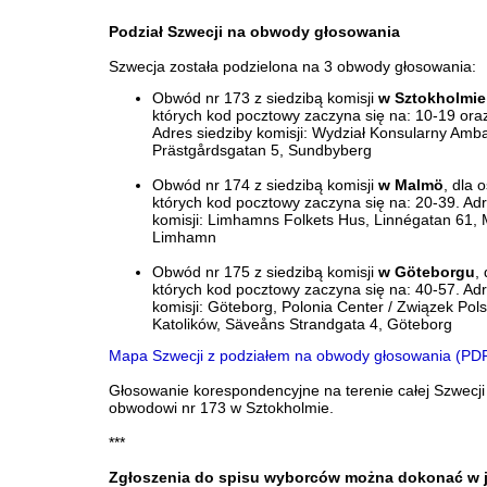
Podział Szwecji na obwody głosowania
Szwecja została podzielona na 3 obwody głosowania:
Obwód nr 173 z siedzibą komisji
w Sztokholmie
których kod pocztowy zaczyna się na: 10-19 ora
Adres siedziby komisji: Wydział Konsularny Amb
Prästgårdsgatan 5, Sundbyberg
Obwód nr 174 z siedzibą komisji
w Malmö
, dla 
których kod pocztowy zaczyna się na: 20-39. Adr
komisji: Limhamns Folkets Hus, Linnégatan 61,
Limhamn
Obwód nr 175 z siedzibą komisji
w Göteborgu
,
których kod pocztowy zaczyna się na: 40-57. Adr
komisji: Göteborg, Polonia Center / Związek Pols
Katolików, Säveåns Strandgata 4, Göteborg
Mapa Szwecji z podziałem na obwody głosowania (PD
Głosowanie korespondencyjne na terenie całej Szwecji
obwodowi nr 173 w Sztokholmie.
***
Zgłoszenia do spisu wyborców można dokonać w 