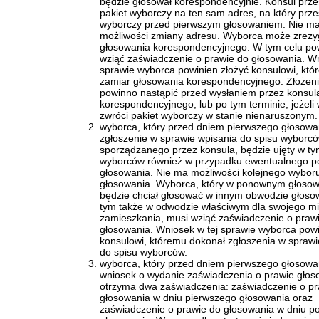
będzie głosował korespondencyjnie. Konsul prz
pakiet wyborczy na ten sam adres, na który przes
wyborczy przed pierwszym głosowaniem. Nie m
możliwości zmiany adresu. Wyborca może zrez
głosowania korespondencyjnego. W tym celu po
wziąć zaświadczenie o prawie do głosowania. Wn
sprawie wyborca powinien złożyć konsulowi, któr
zamiar głosowania korespondencyjnego. Złożen
powinno nastąpić przed wysłaniem przez konsul
korespondencyjnego, lub po tym terminie, jeżeli
zwróci pakiet wyborczy w stanie nienaruszonym.
wyborca, który przed dniem pierwszego głosowa
zgłoszenie w sprawie wpisania do spisu wyborc
sporządzanego przez konsula, będzie ujęty w ty
wyborców również w przypadku ewentualnego 
głosowania. Nie ma możliwości kolejnego wybo
głosowania. Wyborca, który w ponownym głosow
będzie chciał głosować w innym obwodzie głoso
tym także w odwodzie właściwym dla swojego mi
zamieszkania, musi wziąć zaświadczenie o praw
głosowania. Wniosek w tej sprawie wyborca powi
konsulowi, któremu dokonał zgłoszenia w sprawi
do spisu wyborców.
wyborca, który przed dniem pierwszego głosowan
wniosek o wydanie zaświadczenia o prawie głos
otrzyma dwa zaświadczenia: zaświadczenie o pr
głosowania w dniu pierwszego głosowania oraz
zaświadczenie o prawie do głosowania w dniu 