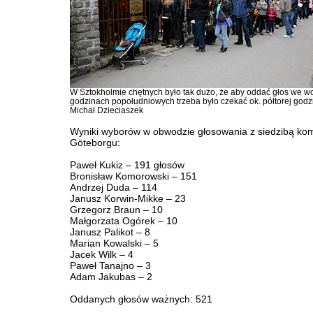
W Sztokholmie chętnych było tak dużo, że aby oddać głos we 
godzinach popołudniowych trzeba było czekać ok. półtorej godzi
Michał Dzieciaszek
Wyniki wyborów w obwodzie głosowania z siedzibą kom
Göteborgu:
Paweł Kukiz – 191 głosów
Bronisław Komorowski – 151
Andrzej Duda – 114
Janusz Korwin-Mikke – 23
Grzegorz Braun – 10
Małgorzata Ogórek – 10
Janusz Palikot – 8
Marian Kowalski – 5
Jacek Wilk – 4
Paweł Tanajno – 3
Adam Jakubas – 2
Oddanych głosów ważnych: 521