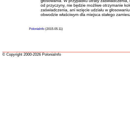
głosowania. W przypadku utraty zaświadczenia, 
od przyczyny, nie będzie możliwe otrzymanie ko
zaświadczenia, ani wzięcie udziału w głosowaniu
obwodzie właściwym dla miejsca stałego zamies
PoloniaInfo
(2015.05.11)
© Copyright 2000-2026 PoloniaInfo