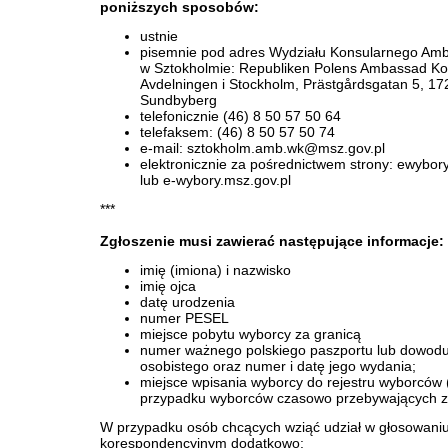
poniższych sposobów:
ustnie
pisemnie pod adres Wydziału Konsularnego Am
w Sztokholmie: Republiken Polens Ambassad Ko
Avdelningen i Stockholm, Prästgårdsgatan 5, 17
Sundbyberg
telefonicznie (46) 8 50 57 50 64
telefaksem: (46) 8 50 57 50 74
e-mail: sztokholm.amb.wk@msz.gov.pl
elektronicznie za pośrednictwem strony: ewybory
lub e-wybory.msz.gov.pl
***
Zgłoszenie musi zawierać następujące informacje:
imię (imiona) i nazwisko
imię ojca
datę urodzenia
numer PESEL
miejsce pobytu wyborcy za granicą
numer ważnego polskiego paszportu lub dowod
osobistego oraz numer i datę jego wydania;
miejsce wpisania wyborcy do rejestru wyborców 
przypadku wyborców czasowo przebywających z
W przypadku osób chcących wziąć udział w głosowani
korespondencyjnym dodatkowo: