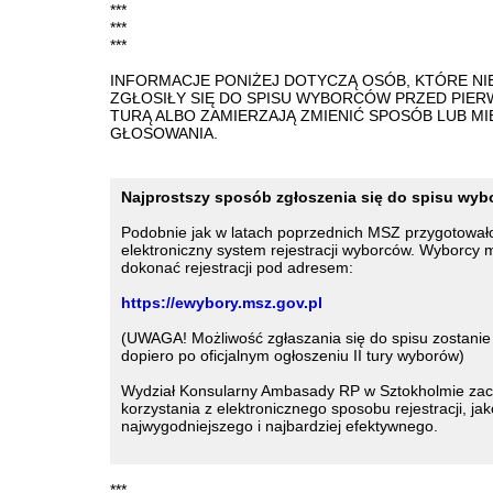
***
***
***
INFORMACJE PONIŻEJ DOTYCZĄ OSÓB, KTÓRE NI
ZGŁOSIŁY SIĘ DO SPISU WYBORCÓW PRZED PIE
TURĄ ALBO ZAMIERZAJĄ ZMIENIĆ SPOSÓB LUB MI
GŁOSOWANIA.
Najprostszy sposób zgłoszenia się do spisu wy
Podobnie jak w latach poprzednich MSZ przygotował
elektroniczny system rejestracji wyborców. Wyborcy
dokonać rejestracji pod adresem:
https://ewybory.msz.gov.pl
(UWAGA! Możliwość zgłaszania się do spisu zostanie
dopiero po oficjalnym ogłoszeniu II tury wyborów)
Wydział Konsularny Ambasady RP w Sztokholmie za
korzystania z elektronicznego sposobu rejestracji, jak
najwygodniejszego i najbardziej efektywnego.
***