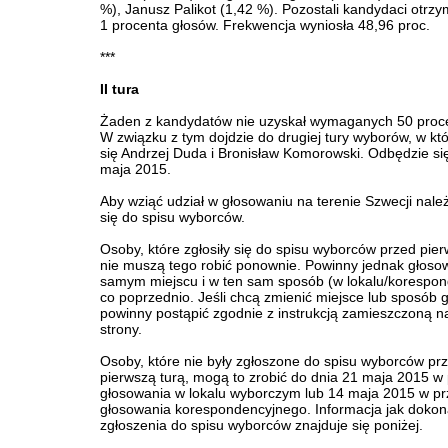
%), Janusz Palikot (1,42 %). Pozostali kandydaci otrzym
1 procenta głosów. Frekwencja wyniosła 48,96 proc.
***
II tura
Żaden z kandydatów nie uzyskał wymaganych 50 proce
W związku z tym dojdzie do drugiej tury wyborów, w kt
się Andrzej Duda i Bronisław Komorowski. Odbędzie si
maja 2015.
Aby wziąć udział w głosowaniu na terenie Szwecji należ
się do spisu wyborców.
Osoby, które zgłosiły się do spisu wyborców przed pier
nie muszą tego robić ponownie. Powinny jednak głoso
samym miejscu i w ten sam sposób (w lokalu/korespon
co poprzednio. Jeśli chcą zmienić miejsce lub sposób 
powinny postąpić zgodnie z instrukcją zamieszczoną n
strony.
Osoby, które nie były zgłoszone do spisu wyborców pr
pierwszą turą, mogą to zrobić do dnia 21 maja 2015 w
głosowania w lokalu wyborczym lub 14 maja 2015 w p
głosowania korespondencyjnego. Informacja jak doko
zgłoszenia do spisu wyborców znajduje się poniżej.