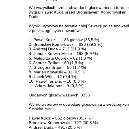
We wszystkich trzech obwodach głosowania na terenie
wygrał Paweł Kukiz przed Bronisławem Komorowskim i
Dudą.
Wyniki wyborów na terenie całej Szwecji po zsumowan
z poszczególnych obwodów:
1. Paweł Kukiz – 1186 głosów (35,5 %)
2. Bronisław Komorowski – 998 (29,9 %)
3. Andrzej Duda – 712 (21,3 %)
4. Janusz Korwin-Mikke – 198 (5,9 %)
5. Małgorzata Ogórek – 62 (1,9 %)
6. Janusz Palikot – 60 (1,8 %)
7. Grzegorz Braun – 58 (1,7 %)
8. Marian Kowalski – 31 (0,9 %)
9. Jacek Wilk – 12 (0,4 %)
10. Paweł Tanajno – 10 (0,3 %)
11. Adam Jakubas – 9 (0,3 %)
Oddanych głosów ważnych: 3336
Wyniki wyborów w obwodzie głosowania z siedzibą kom
Sztokholmie:
Paweł Kukiz – 852 głosów (35,7 %)
Bronisław Komorowski – 727 (30,5 %)
Andrzej Duda – 491 (20,6 %)