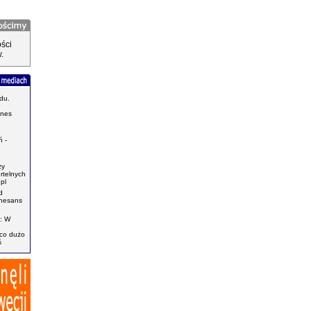
ści
.
du.
znes
.
 -
zy
ertelnych
pl
d
enesans
: W
ąco dużo
ś