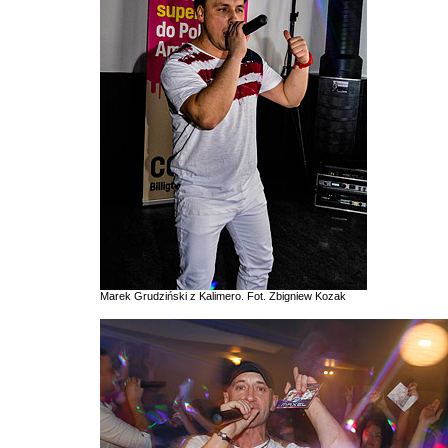
Marek Grudziński z Kalimero. Fot. Zbigniew Kozak