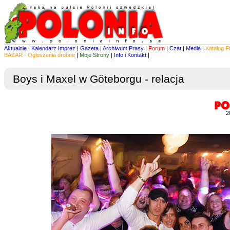
Aktualnie
|
Kalendarz Imprez
|
Gazeta
|
Archiwum Prasy
|
Forum
|
Czat
|
Media
|
Katalog F
BAZAR - Ogłoszenia drobne
|
Moje Strony
|
Info i Kontakt
|
Boys i Maxel w Göteborgu - relacja
2