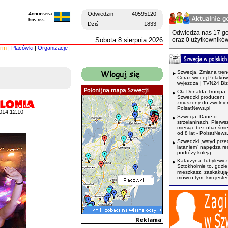
Odwiedzin
40595120
Dziś
1833
Odwiedza nas 17 go
Sobota 8 sierpnia 2026
oraz 0 użytkowników
irm
|
Placówki
|
Organizacje
|
Szwecja. Zmiana tren
Coraz wiecej Polaków
wyjezdza | TVN24 Bi
Cła Donalda Trumpa 
Szwedzki producent
zmuszony do zwolnień
PolsatNews.pl
014.12.10
Szwecja. Dane o
strzelaninach. Pierws
miesiąc bez ofiar śmi
od 8 lat - PolsatNews.
Szwedzki „wstyd prze
lataniem” napędza r
podróży koleją
Katarzyna Tubylewicz
Sztokholmie to, gdzie
mieszkasz, zaskakuj
mówi o tym, kim jeste