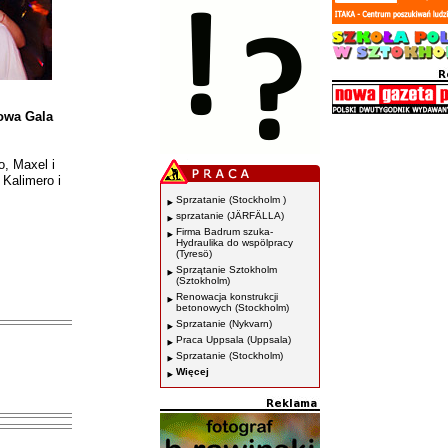
kowa Gala
o, Maxel i
 Kalimero i
Sprzatanie (Stockholm )
sprzatanie (JÄRFÄLLA)
Firma Badrum szuka-
Hydraulika do wspölpracy
(Tyresö)
Sprzątanie Sztokholm
(Sztokholm)
Renowacja konstrukcji
betonowych (Stockholm)
Sprzatanie (Nykvarn)
Praca Uppsala (Uppsala)
Sprzatanie (Stockholm)
Więcej