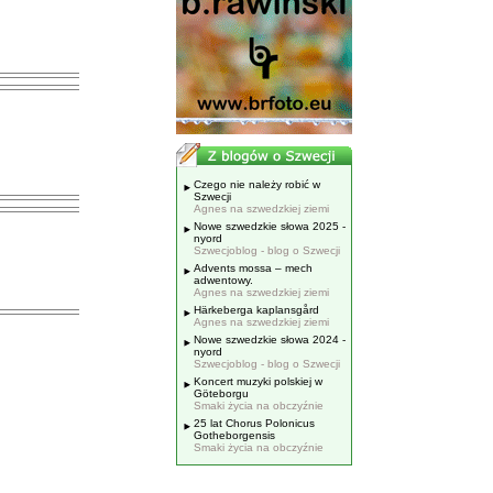
Czego nie należy robić w
Szwecji
Agnes na szwedzkiej ziemi
Nowe szwedzkie słowa 2025 -
nyord
Szwecjoblog - blog o Szwecji
Advents mossa – mech
adwentowy.
Agnes na szwedzkiej ziemi
Härkeberga kaplansgård
Agnes na szwedzkiej ziemi
Nowe szwedzkie słowa 2024 -
nyord
Szwecjoblog - blog o Szwecji
Koncert muzyki polskiej w
Göteborgu
Smaki życia na obczyźnie
25 lat Chorus Polonicus
Gotheborgensis
Smaki życia na obczyźnie