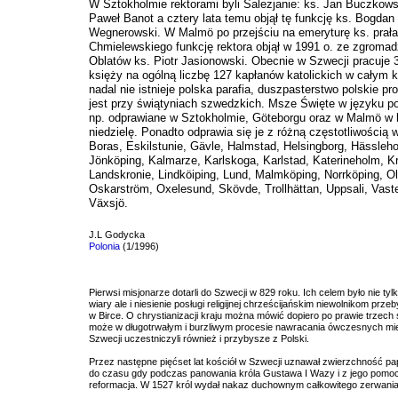
W Sztokholmie rektorami byli Salezjanie: ks. Jan Buczkows
Paweł Banot a cztery lata temu objął tę funkcję ks. Bogdan
Wegnerowski. W Malmö po przejściu na emeryturę ks. prała
Chmielewskiego funkcję rektora objął w 1991 o. ze zgromad
Oblatów ks. Piotr Jasionowski. Obecnie w Szwecji pracuje 
księży na ogólną liczbę 127 kapłanów katolickich w całym k
nadal nie istnieje polska parafia, duszpasterstwo polskie p
jest przy świątyniach szwedzkich. Msze Święte w języku p
np. odprawiane w Sztokholmie, Göteborgu oraz w Malmö w
niedzielę. Ponadto odprawia się je z różną częstotliwością 
Boras, Eskilstunie, Gävle, Halmstad, Helsingborg, Hässleh
Jönköping, Kalmarze, Karlskoga, Karlstad, Katerineholm, Kr
Landskronie, Lindköiping, Lund, Malmköping, Norrköping, Ol
Oskarström, Oxelesund, Skövde, Trollhättan, Uppsali, Vast
Växsjö.
J.L Godycka
Polonia
(1/1996)
Pierwsi misjonarze dotarli do Szwecji w 829 roku. Ich celem było nie tyl
wiary ale i niesienie posługi religijnej chrześcijańskim niewolnikom prz
w Birce. O chrystianizacji kraju można mówić dopiero po prawie trzech 
może w długotrwałym i burzliwym procesie nawracania ówczesnych m
Szwecji uczestniczyli również i przybysze z Polski.
Przez następne pięćset lat kościół w Szwecji uznawał zwierzchność pa
do czasu gdy podczas panowania króla Gustawa I Wazy i z jego pomo
reformacja. W 1527 król wydał nakaz duchownym całkowitego zerwan