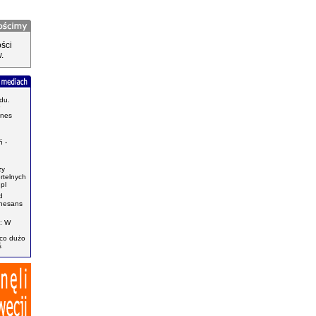
ści
.
du.
znes
.
 -
zy
ertelnych
pl
d
enesans
: W
ąco dużo
ś