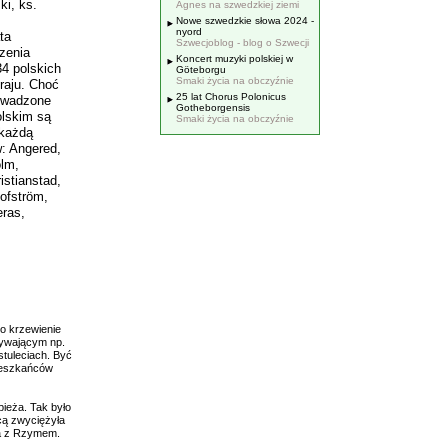
ki, ks.
Agnes na szwedzkiej ziemi
Nowe szwedzkie słowa 2024 -
nyord
ta
Szwecjoblog - blog o Szwecji
zenia
Koncert muzyki polskiej w
34 polskich
Göteborgu
Smaki życia na obczyźnie
raju. Choć
25 lat Chorus Polonicus
rowadzone
Gotheborgensis
olskim są
Smaki życia na obczyźnie
 każdą
w: Angered,
olm,
istianstad,
ofström,
eras,
ko krzewienie
ebywającym np.
stuleciach. Być
ieszkańców
pieża. Tak było
cą zwyciężyła
ia z Rzymem.