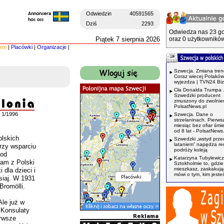
Odwiedzin
40591565
Dziś
2293
Odwiedza nas 23 go
Piątek 7 sierpnia 2026
oraz 0 użytkowników
irm
|
Placówki
|
Organizacje
|
Szwecja. Zmiana tren
Coraz wiecej Polaków
wyjezdza | TVN24 Bi
Cła Donalda Trumpa 
Szwedzki producent
zmuszony do zwolnień
PolsatNews.pl
1/1996
Szwecja. Dane o
strzelaninach. Pierws
miesiąc bez ofiar śmi
od 8 lat - PolsatNews.
olskich
Szwedzki „wstyd prze
lataniem” napędza r
przy wsparciu
podróży koleją
pod
Katarzyna Tubylewicz
am z Polski
Sztokholmie to, gdzie
mieszkasz, zaskakuj
 dla dzieci i
mówi o tym, kim jeste
siaj. W 1931
Bromölli.
Ale już w
 Konsulaty
erwsze