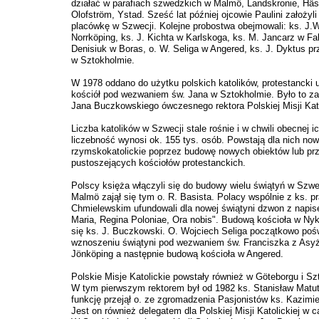
działać w parafiach szwedzkich w Malmö, Landskronie, Häs
Olofström, Ystad. Sześć lat później ojcowie Paulini założyl
placówkę w Szwecji. Kolejne probostwa obejmowali: ks. J
Norrköping, ks. J. Kichta w Karlskoga, ks. M. Jancarz w Fal
Denisiuk w Boras, o. W. Seliga w Angered, ks. J. Dyktus pr
w Sztokholmie.
W 1978 oddano do użytku polskich katolików, protestancki 
kościół pod wezwaniem św. Jana w Sztokholmie. Było to za
Jana Buczkowskiego ówczesnego rektora Polskiej Misji Kato
Liczba katolików w Szwecji stale rośnie i w chwili obecnej i
liczebność wynosi ok. 155 tys. osób. Powstają dla nich now
rzymskokatolickie poprzez budowę nowych obiektów lub pr
pustoszejących kościołów protestanckich.
Polscy księża włączyli się do budowy wielu świątyń w Szwe
Malmö zajął się tym o. R. Basista. Polacy wspólnie z ks. p
Chmielewskim ufundowali dla nowej świątyni dzwon z napi
Maria, Regina Poloniae, Ora nobis". Budową kościoła w Nyk
się ks. J. Buczkowski. O. Wojciech Seliga początkowo pośw
wznoszeniu świątyni pod wezwaniem św. Franciszka z Asy
Jönköping a następnie budową kościoła w Angered.
Polskie Misje Katolickie powstały również w Göteborgu i Sz
W tym pierwszym rektorem był od 1982 ks. Stanisław Matu
funkcję przejął o. ze zgromadzenia Pasjonistów ks. Kazimi
Jest on również delegatem dla Polskiej Misji Katolickiej w c