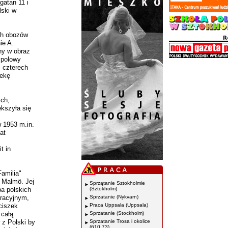
gatan 11 i
lski w
ch obozów
ie A.
ny w obraz
 polowy
i czterech
iekę
ich,
ększyła się
 1953 m.in.
at
t in
amilia"
 Malmö. Jej
Sprzątanie Sztokholmie
ba polskich
(Sztokholm)
tracyjnym,
Sprzatanie (Nykvarn)
ciszek
Praca Uppsala (Uppsala)
 całą
Sprzatanie (Stockholm)
 z Polski by
Sprzatanie Trosa i okolice
(610 73)