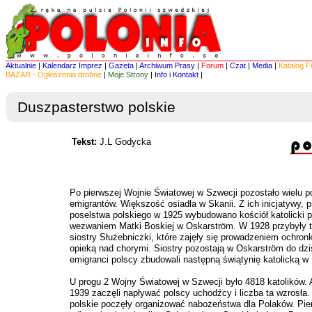
Aktualnie
|
Kalendarz Imprez
|
Gazeta
|
Archiwum Prasy
|
Forum
|
Czat
|
Media
|
Katalog F
BAZAR - Ogłoszenia drobne
|
Moje Strony
|
Info i Kontakt
|
Duszpasterstwo polskie
Tekst:
J.L Godycka
Po pierwszej Wojnie Światowej w Szwecji pozostało wielu p
emigrantów. Większość osiadła w Skanii. Z ich inicjatywy, 
poselstwa polskiego w 1925 wybudowano kościół katolicki 
wezwaniem Matki Boskiej w Oskarström. W 1928 przybyły t
siostry Służebniczki, które zajęły się prowadzeniem ochronki
opieką nad chorymi. Siostry pozostają w Oskarström do dzi
emigranci polscy zbudowali następną świątynię katolicką w 
U progu 2 Wojny Światowej w Szwecji było 4818 katolików. 
1939 zaczęli napływać polscy uchodźcy i liczba ta wzrosła.
polskie poczęły organizować nabożeństwa dla Polaków. Pi