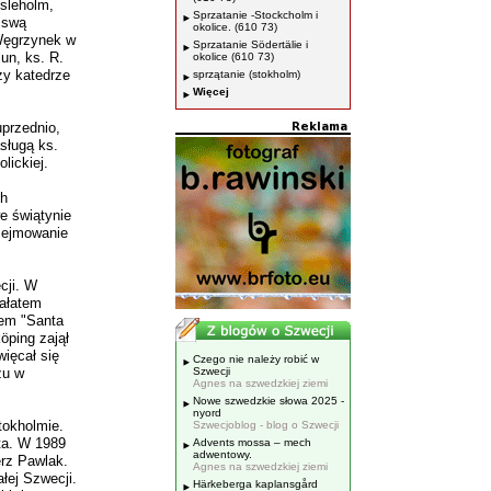
sleholm,
Sprzatanie -Stockcholm i
i swą
okolice. (610 73)
.Węgrzynek w
Sprzatanie Södertälie i
un, ks. R.
okolice (610 73)
zy katedrze
sprzątanie (stokholm)
Więcej
uprzednio,
sługą ks.
lickiej.
ch
e świątynie
zejmowanie
cji. W
rałatem
sem "Santa
öping zajął
ięcał się
Czego nie należy robić w
żu w
Szwecji
Agnes na szwedzkiej ziemi
Nowe szwedzkie słowa 2025 -
nyord
tokholmie.
Szwecjoblog - blog o Szwecji
ta. W 1989
Advents mossa – mech
adwentowy.
erz Pawlak.
Agnes na szwedzkiej ziemi
ałej Szwecji.
Härkeberga kaplansgård