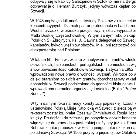
odbywały się w kaplicy Salezjanów w Sztokholmie na Bergs
odprawiał je o. Herman Burczyk, jedyny wówczas kapłan po
Szwecji.
W 1945 napłynęło kilkanaście tysięcy Polaków z niemiecki
koncentracyjnych. Dla nich pastor protestancki w Landskron
Westlin urządził, w ośrodku przejściowym, ołtarz wyposażo
Matki Boskiej Częstochowskiej. W tym samym roku biskup
Polskich Sił Zbrojnych, ks. J. Gawlina delegował do Szwecj
kapelanów, byłych więźniów obozów. Mieli oni roztoczyć op
duszpasterską nad Polakami.
W latach 50 - tych w związku z napływem imigrantów włosk
słoweńskich, hiszpańskich, portugalskich i niemieckich zwi
znów poważnie ilość katolików w Szwecji. 1 stycznia 1952
wprowadzono nowe prawo o wolności wyznań. Wkrótce bo w
dzięki staraniom polskich emigrantów dotychczasowy wikari
apostolski w Szwecji podniesiono do godności biskupstwa i
wprowadzono normalną organizację kościelną (Bulla "Profeci
Suecia").
W tym samym roku na mocy konstytucji papieskiej "Exsul F
ustanowiono Polską Misję Katolicką w Szwecji z siedzibą w
rektorem został ks. prałat Czesław Chmielewski. Rosła licz
księży. Po dojściu do zdrowia, po pobycie w obozie koncen
włączył się do pracy duszpasterskiej nieżyjący już ks. Fran
Bobrowski jako proboszcz w Helsingborgu i jako dziekan na
południową Szwecję. W 1966 przybyło pięciu ojców Oblatów