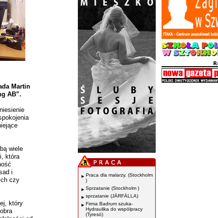
ada Martin
ng AB”.
niesienie
spokojenia
niejące
bą wiele
, która
ność
sad i
Praca dla malarzy. (Stockholm
ych czy
)
Sprzatanie (Stockholm )
sprzatanie (JÄRFÄLLA)
j, który
Firma Badrum szuka-
Hydraulika do wspölpracy
Dobra
(Tyresö)