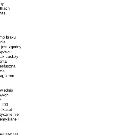
 my
atkach
nas
imo braku
nia,
 jest zgodny
 wyższe
jak zostały
onta
iesłuszną
 ma
ą, która
wiednio
owych
ć
d 200
ilkaset
tycznie nie
emyślane i
Skarbowego