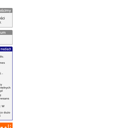
ści
.
du.
znes
.
 -
zy
ertelnych
pl
d
enesans
: W
ąco dużo
ś