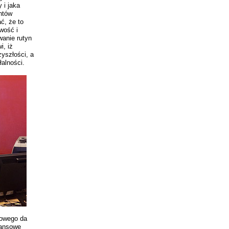
 i jaka
ntów
ć, że to
wość i
anie rutyn
i, iż
zyszłości, a
alności.
gowego da
nansowe