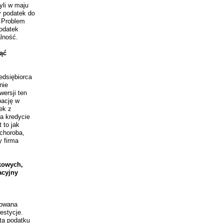
yli w maju
y podatek do
. Problem
podatek
lność.
nąć
edsiębiorca
nie
ersji ten
bację w
ek z
na kredycie
 to jak
 choroba,
y firma
kowych,
acyjny
sowana
estycje.
ata podatku