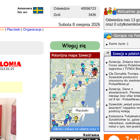
Odwiedzin
40596723
Dziś
3436
Odwiedza nas 13 go
Sobota 8 sierpnia 2026
oraz 0 użytkowników
irm
|
Placówki
|
Organizacje
|
Samo życie :)
Szwecja. Zmiana tren
Coraz wiecej Polaków
013.01.07
wyjezdza | TVN24 Bi
Cła Donalda Trumpa 
Szwedzki producent
zmuszony do zwolnień
PolsatNews.pl
Szwecja. Dane o
strzelaninach. Pierws
miesiąc bez ofiar śmi
od 8 lat - PolsatNews.
Szwedzki „wstyd prze
lataniem” napędza r
podróży koleją
Katarzyna Tubylewicz
Sztokholmie to, gdzie
mieszkasz, zaskakuj
mówi o tym, kim jeste