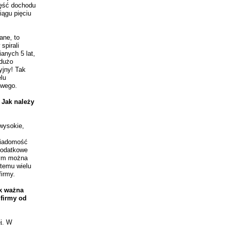
zęść dochodu
iągu pięciu
ane, to
spirali
anych 5 lat,
 dużo
yjny! Tak
lu
owego.
 Jak należy
 wysokie,
wiadomość
podatkowe
órym można
temu wielu
irmy.
k ważna
 firmy od
j. W