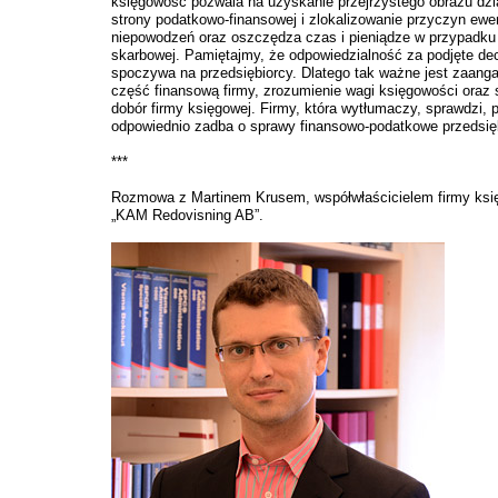
księgowość pozwala na uzyskanie przejrzystego obrazu dzia
strony podatkowo-finansowej i zlokalizowanie przyczyn ewe
niepowodzeń oraz oszczędza czas i pieniądze w przypadku 
skarbowej. Pamiętajmy, że odpowiedzialność za podjęte dec
spoczywa na przedsiębiorcy. Dlatego tak ważne jest zaang
część finansową firmy, zrozumienie wagi księgowości oraz 
dobór firmy księgowej. Firmy, która wytłumaczy, sprawdzi, p
odpowiednio zadba o sprawy finansowo-podatkowe przedsię
***
Rozmowa z Martinem Krusem, współwłaścicielem firmy ksi
„KAM Redovisning AB”.