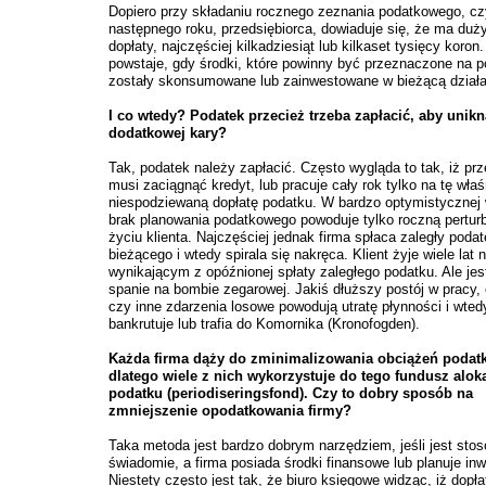
Dopiero przy składaniu rocznego zeznania podatkowego, cz
następnego roku, przedsiębiorca, dowiaduje się, że ma duż
dopłaty, najczęściej kilkadziesiąt lub kilkaset tysięcy koron
powstaje, gdy środki, które powinny być przeznaczone na 
zostały skonsumowane lub zainwestowane w bieżącą działa
I co wtedy? Podatek przecież trzeba zapłacić, aby unik
dodatkowej kary?
Tak, podatek należy zapłacić. Często wygląda to tak, iż prz
musi zaciągnąć kredyt, lub pracuje cały rok tylko na tę właś
niespodziewaną dopłatę podatku. W bardzo optymistycznej w
brak planowania podatkowego powoduje tylko roczną pertur
życiu klienta. Najczęściej jednak firma spłaca zaległy podat
bieżącego i wtedy spirala się nakręca. Klient żyje wiele lat 
wynikającym z opóźnionej spłaty zaległego podatku. Ale jest
spanie na bombie zegarowej. Jakiś dłuższy postój w pracy,
czy inne zdarzenia losowe powodują utratę płynności i wted
bankrutuje lub trafia do Komornika (Kronofogden).
Każda firma dąży do zminimalizowania obciążeń podat
dlatego wiele z nich wykorzystuje do tego fundusz alok
podatku (periodiseringsfond). Czy to dobry sposób na
zmniejszenie opodatkowania firmy?
Taka metoda jest bardzo dobrym narzędziem, jeśli jest sto
świadomie, a firma posiada środki finansowe lub planuje inw
Niestety często jest tak, że biuro księgowe widząc, iż dopł