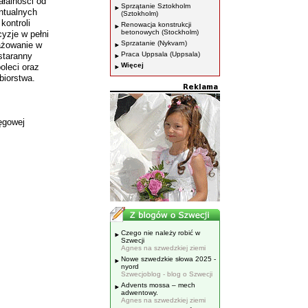
łalności od
Sprzątanie Sztokholm
ntualnych
(Sztokholm)
kontroli
Renowacja konstrukcji
betonowych (Stockholm)
yzje w pełni
Sprzatanie (Nykvarn)
ażowanie w
Praca Uppsala (Uppsala)
staranny
Więcej
oleci oraz
biorstwa.
ęgowej
Czego nie należy robić w
Szwecji
Agnes na szwedzkiej ziemi
Nowe szwedzkie słowa 2025 -
nyord
Szwecjoblog - blog o Szwecji
Advents mossa – mech
adwentowy.
Agnes na szwedzkiej ziemi