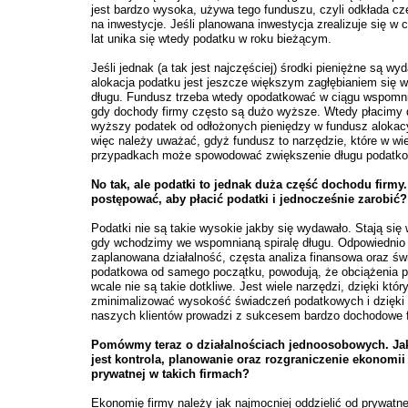
jest bardzo wysoka, używa tego funduszu, czyli odkłada c
na inwestycje. Jeśli planowana inwestycja zrealizuje się w c
lat unika się wtedy podatku w roku bieżącym.
Jeśli jednak (a tak jest najczęściej) środki pieniężne są wyd
alokacja podatku jest jeszcze większym zagłębianiem się w 
długu. Fundusz trzeba wtedy opodatkować w ciągu wspomni
gdy dochody firmy często są dużo wyższe. Wtedy płacimy
wyższy podatek od odłożonych pieniędzy w fundusz alokac
więc należy uważać, gdyż fundusz to narzędzie, które w wie
przypadkach może spowodować zwiększenie długu podatk
No tak, ale podatki to jednak duża część dochodu firmy.
postępować, aby płacić podatki i jednocześnie zarobić?
Podatki nie są takie wysokie jakby się wydawało. Stają się
gdy wchodzimy we wspomnianą spiralę długu. Odpowiednio
zaplanowana działalność, częsta analiza finansowa oraz ś
podatkowa od samego początku, powodują, że obciążenia 
wcale nie są takie dotkliwe. Jest wiele narzędzi, dzięki kt
zminimalizować wysokość świadczeń podatkowych i dzięki 
naszych klientów prowadzi z sukcesem bardzo dochodowe f
Pomówmy teraz o działalnościach jednoosobowych. Ja
jest kontrola, planowanie oraz rozgraniczenie ekonomii
prywatnej w takich firmach?
Ekonomię firmy należy jak najmocniej oddzielić od prywatne