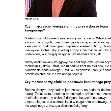
Martin Krus
Czym najczęściej kierują się firmy przy wyborze biura
księgowego?
Martin Krus: Odpowiedź nasuwa się sama: ceną. Właściciele
zwłaszcza nowych, często kierują się ceną, a nie jakością
księgowości traktować jako zbędnego elementu firmy. Jakoś
niezwykle istotna, aby z jednej strony zminimalizować obci
podatkowe, a z drugiej osiągnąć jak największy zysk.
Niewykwalifikowany księgowy nie analizuje cyfr wynikającyc
rachunku zysków i strat, nie uzgadnia kont na bieżąco, nie
planowania podatkowego. Czyli w księgowości panuje chaos
przedsiębiorca nie ma zielonego pojęcia.
Czy możesz to wyjaśnić na podstawie konkretnego prz
Bardzo dobrym przykładem jest zaliczka na podatek docho
skatt). Zaliczka ta, ustalana na początku działalności, zazw
minimalizowana, by uniknąć dużych obciążeń finansowych.
często nie jest ona uaktualniania w ciągu roku obrotowego, 
nic wspólnego z bieżąca działalnością firmy.