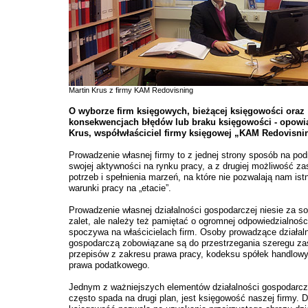
Martin Krus z firmy KAM Redovisning
O wyborze firm księgowych, bieżącej księgowości oraz
konsekwencjach błędów lub braku księgowości - opowi
Krus, współwłaściciel firmy księgowej „KAM Redovisni
Prowadzenie własnej firmy to z jednej strony sposób na pod
swojej aktywności na rynku pracy, a z drugiej możliwość za
potrzeb i spełnienia marzeń, na które nie pozwalają nam ist
warunki pracy na „etacie”.
Prowadzenie własnej działalności gospodarczej niesie za so
zalet, ale należy też pamiętać o ogromnej odpowiedzialności
spoczywa na właścicielach firm. Osoby prowadzące działal
gospodarczą zobowiązane są do przestrzegania szeregu za
przepisów z zakresu prawa pracy, kodeksu spółek handlow
prawa podatkowego.
Jednym z ważniejszych elementów działalności gospodarcze
często spada na drugi plan, jest księgowość naszej firmy. 