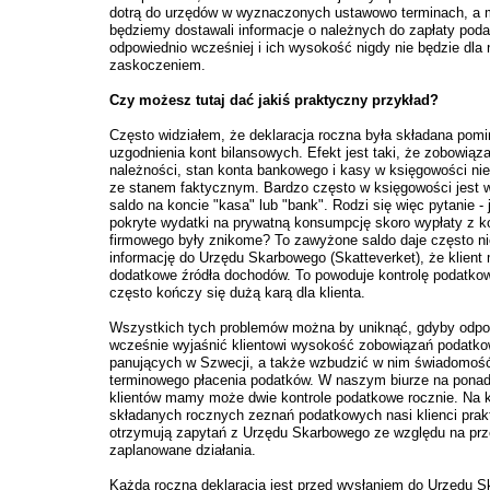
dotrą do urzędów w wyznaczonych ustawowo terminach, a
będziemy dostawali informacje o należnych do zapłaty pod
odpowiednio wcześniej i ich wysokość nigdy nie będzie dla 
zaskoczeniem.
Czy możesz tutaj dać jakiś praktyczny przykład?
Często widziałem, że deklaracja roczna była składana pom
uzgodnienia kont bilansowych. Efekt jest taki, że zobowiąza
należności, stan konta bankowego i kasy w księgowości nie
ze stanem faktycznym. Bardzo często w księgowości jest
saldo na koncie "kasa" lub "bank". Rodzi się więc pytanie - 
pokryte wydatki na prywatną konsumpcję skoro wypłaty z k
firmowego były znikome? To zawyżone saldo daje często n
informację do Urzędu Skarbowego (Skatteverket), że klient
dodatkowe źródła dochodów. To powoduje kontrolę podatkow
często kończy się dużą karą dla klienta.
Wszystkich tych problemów można by uniknąć, gdyby odpo
wcześnie wyjaśnić klientowi wysokość zobowiązań podatk
panujących w Szwecji, a także wzbudzić w nim świadomoś
terminowego płacenia podatków. W naszym biurze na pona
klientów mamy może dwie kontrole podatkowe rocznie. Na k
składanych rocznych zeznań podatkowych nasi klienci prak
otrzymują zapytań z Urzędu Skarbowego ze względu na prz
zaplanowane działania.
Każda roczna deklaracja jest przed wysłaniem do Urzędu 