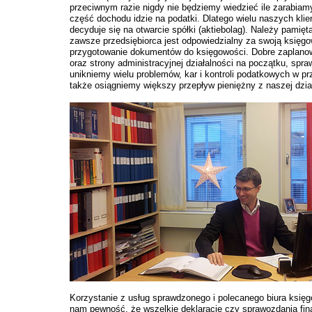
przeciwnym razie nigdy nie będziemy wiedzieć ile zarabiamy
część dochodu idzie na podatki. Dlatego wielu naszych klie
decyduje się na otwarcie spółki (aktiebolag). Należy pamięta
zawsze przedsiębiorca jest odpowiedzialny za swoją księgo
przygotowanie dokumentów do księgowości. Dobre zaplanow
oraz strony administracyjnej działalności na początku, spraw
unikniemy wielu problemów, kar i kontroli podatkowych w pr
także osiągniemy większy przepływ pieniężny z naszej dział
Korzystanie z usług sprawdzonego i polecanego biura księ
nam pewność, że wszelkie deklaracje czy sprawozdania fi