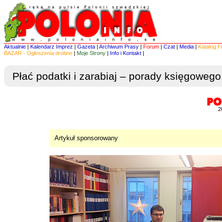
Aktualnie
|
Kalendarz Imprez
|
Gazeta
|
Archiwum Prasy
|
Forum
|
Czat
|
Media
|
Katalog F
BAZAR - Ogłoszenia drobne
|
Moje Strony
|
Info i Kontakt
|
Płać podatki i zarabiaj – porady księgowego
2
Artykuł sponsorowany