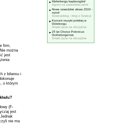
Härkeberga kaplansgård
Agnes na szwedzkiej ziemi
Nowe szwedzkie słowa 2024 -
nyord
Szwecjoblog - blog o Szwecji
Koncert muzyki polskiej w
Göteborgu
Smaki życia na obczyźnie
25 lat Chorus Polonicus
Gotheborgensis
Smaki życia na obczyźnie
 firm,
. Nie można
ć jest
ążenia
h z bilansu i
 dokonuje
, o którym
ykładu?
dowy (F-
yczaj jest
 Jednak
czyli nie ma