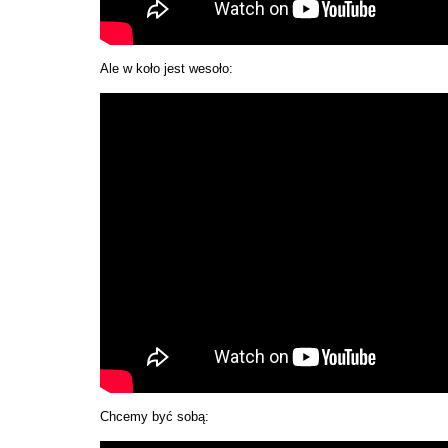
Ale w koło jest wesoło:
Chcemy być sobą: