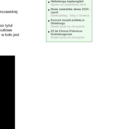
Härkeberga kaplansgård
Agnes na szwedzkiej ziemi
Nowe szwedzkie słowa 2024 -
rszawskiej
nyord
Szwecjoblog - blog o Szwecji
Koncert muzyki polskiej w
Göteborgu
si tytuł
Smaki życia na obczyźnie
 kultowe
25 lat Chorus Polonicus
 w koło jest
Gotheborgensis
Smaki życia na obczyźnie