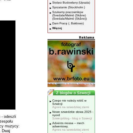
Stolarz Budowlany (Upsala)
Sprzatanie (Stockholm )
Szukamy pracownikow
(Svedala/Malmö (Skåne)
(Svedala/Malmö (Skåne))
Dam Pracę (. Bałdowo)
Więcej
Czego nie należy robić w
Szwecji
Agnes na szwedzkiej ziemi
Nowe szwedzkie słowa 2025 -
nyord
- odeszli
Szwecjoblog - blog o Szwecji
zespołu
Advents mossa – mech
scy muzycy:
adwentowy.
Agnes na szwedzkiej ziemi
. Dwaj