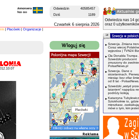
Odwiedzin
40585457
Dziś
1189
Odwiedza nas 14 go
Czwartek 6 sierpnia 2026
oraz 0 użytkowników
irm
|
Placówki
|
Organizacje
|
Szwecja. Zmiana tren
Coraz wiecej Polaków
wyjezdza | TVN24 Bi
Cła Donalda Trumpa 
Szwedzki producent
zmuszony do zwolnień
PolsatNews.pl
012.10.07
Szwecja. Dane o
strzelaninach. Pierws
miesiąc bez ofiar śmi
od 8 lat - PolsatNews.
Szwedzki „wstyd prze
lataniem” napędza r
podróży koleją
Katarzyna Tubylewicz
Sztokholmie to, gdzie
mieszkasz, zaskakuj
mówi o tym, kim jeste