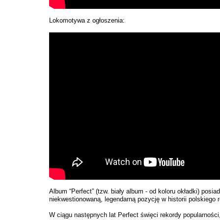
Lokomotywa z ogłoszenia:
Album “Perfect” (tzw. biały album - od koloru okładki) posia
niekwestionowaną, legendarną pozycję w historii polskiego 
W ciągu następnych lat Perfect święci rekordy popularności,