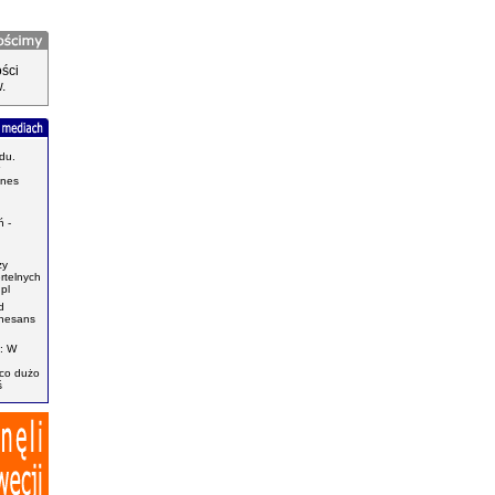
ści
.
du.
znes
.
 -
zy
ertelnych
pl
d
enesans
: W
ąco dużo
ś