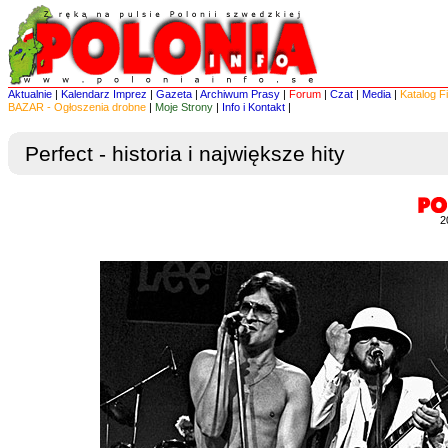
Aktualnie
|
Kalendarz Imprez
|
Gazeta
|
Archiwum Prasy
|
Forum
|
Czat
|
Media
|
Katalog F
BAZAR - Ogłoszenia drobne
|
Moje Strony
|
Info i Kontakt
|
Perfect - historia i największe hity
2