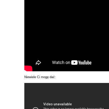
Niewiele Ci mogę dać: