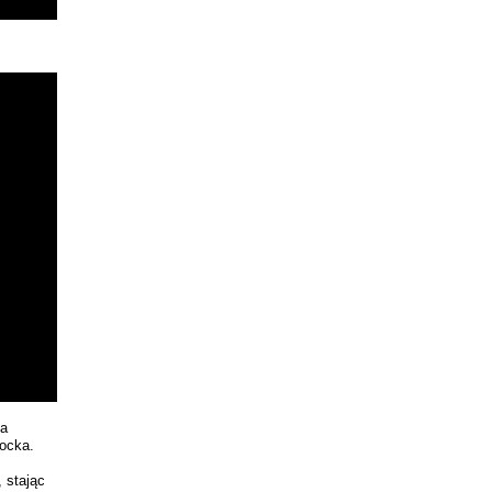
da
rocka.
 stając