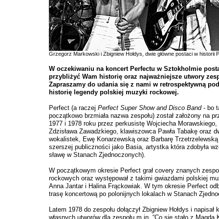
Grzegorz Markowski i Zbigniew Hołdys, dwie główne postaci w historii P
W oczekiwaniu na koncert Perfectu w Sztokholmie pos
przybliżyć Wam historię oraz najważniejsze utwory zes
Zapraszamy do udania się z nami w retrospektywną po
historię legendy polskiej muzyki rockowej.
Perfect (a raczej
Perfect Super Show and Disco Band
- bo 
początkowo brzmiała nazwa zespołu) został założony na pr
1977 i 1978 roku przez perkusistę Wojciecha Morawskiego, 
Zdzisława Zawadzkiego, klawiszowca Pawła Tabakę oraz d
wokalistek, Ewę Konarzewską oraz Barbarę Trzetrzelewską
szerszej publiczności jako Basia, artystka która zdobyła w
sławę w Stanach Zjednoczonych).
W początkowym okresie Perfect grał covery znanych zesp
rockowych oraz występował z takimi gwiazdami polskiej muz
Anna Jantar i Halina Frąckowiak. W tym okresie Perfect od
trasę koncertową po polonijnych lokalach w Stanach Zjedn
Latem 1978 do zespołu dołączył Zbigniew Hołdys i napisał k
własnych utworów dla zespołu m.in. “Co się stało z Magdą 