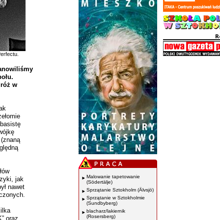
erfectu.
tanowiliśmy
połu.
dróż w
tak
zełomie
basistę
wójkę
 (znaną
zględną
ołów
Malowanie tapetowanie
yki, jak
(Södertälje)
był nawet
Sprzątanie Sztokholm (Älvsjö)
oczonych.
Sprzątanie w Sztokholmie
(Sundbyberg)
ilka
blacharz/lakiernik
(Rosersberg)
K” oraz