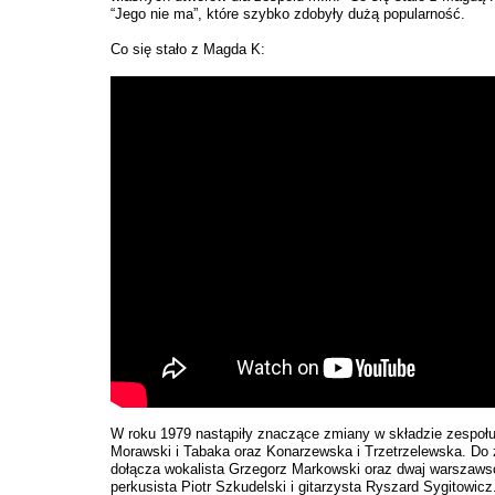
“Jego nie ma”, które szybko zdobyły dużą popularność.
Co się stało z Magda K:
W roku 1979 nastąpiły znaczące zmiany w składzie zespołu 
Morawski i Tabaka oraz Konarzewska i Trzetrzelewska. Do 
dołącza wokalista Grzegorz Markowski oraz dwaj warszaw
perkusista Piotr Szkudelski i gitarzysta Ryszard Sygitowicz