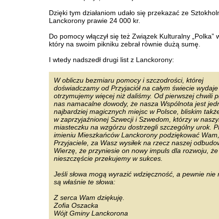
Dzięki tym działaniom udało się przekazać ze Sztokho
Lanckorony prawie 24 000 kr.
Do pomocy włączył się też Związek Kulturalny „Polka”
który na swoim pikniku zebrał równie dużą sumę.
I wtedy nadszedł drugi list z Lanckorony:
W obliczu bezmiaru pomocy i szczodrości, której
doświadczamy od Przyjaciół na całym świecie wydaje 
otrzymujemy więcej niż daliśmy. Od pierwszej chwili 
nas namacalne dowody, że nasza Wspólnota jest jed
najbardziej magicznych miejsc w Polsce, bliskim tak
w zaprzyjaźnionej Szwecji i Szwedom, którzy w nasz
miasteczku na wzgórzu dostrzegli szczególny urok. 
imieniu Mieszkańców Lanckorony podziękować Wam
Przyjaciele, za Wasz wysiłek na rzecz naszej odbudo
Wierzę, że przyniesie on nowy impuls dla rozwoju, że
nieszczęście przekujemy w sukces.
Jeśli słowa mogą wyrazić wdzięczność, a pewnie nie 
są właśnie te słowa:
Z serca Wam dziękuję.
Zofia Oszacka
Wójt Gminy Lanckorona