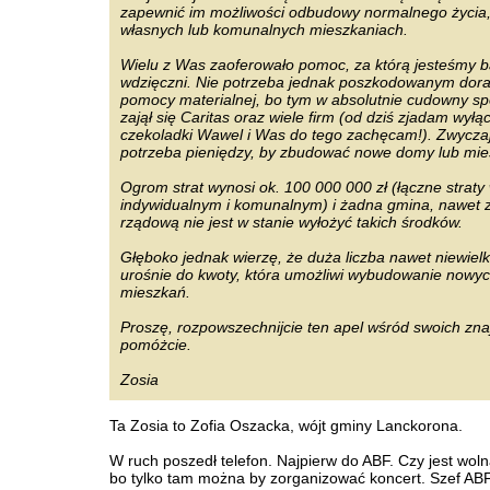
zapewnić im możliwości odbudowy normalnego życia
własnych lub komunalnych mieszkaniach.
Wielu z Was zaoferowało pomoc, za którą jesteśmy 
wdzięczni. Nie potrzeba jednak poszkodowanym dora
pomocy materialnej, bo tym w absolutnie cudowny s
zajął się Caritas oraz wiele firm (od dziś zjadam wyłą
czekoladki Wawel i Was do tego zachęcam!). Zwyczaj
potrzeba pieniędzy, by zbudować nowe domy lub mie
Ogrom strat wynosi ok. 100 000 000 zł (łączne straty
indywidualnym i komunalnym) i żadna gmina, nawet
rządową nie jest w stanie wyłożyć takich środków.
Głęboko jednak wierzę, że duża liczba nawet niewielk
urośnie do kwoty, która umożliwi wybudowanie nowy
mieszkań.
Proszę, rozpowszechnijcie ten apel wśród swoich zna
pomóżcie.
Zosia
Ta Zosia to Zofia Oszacka, wójt gminy Lanckorona.
W ruch poszedł telefon. Najpierw do ABF. Czy jest woln
bo tylko tam można by zorganizować koncert. Szef AB