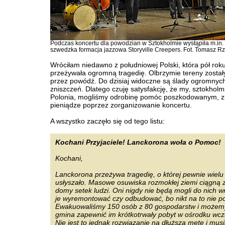
Podczas koncertu dla powodzian w Sztokholmie wystąpiła m.in.
szwedzka formacja jazzowa Storyville Creepers. Fot. Tomasz R
Wróciłam niedawno z południowej Polski, która pół rok
przeżywała ogromną tragedię. Olbrzymie tereny został
przez powódź. Do dzisiaj widoczne są ślady ogromnyc
zniszczeń. Dlatego czuję satysfakcję, że my, sztokhol
Polonia, mogliśmy odrobinę pomóc poszkodowanym, z
pieniądze poprzez zorganizowanie koncertu.
A wszystko zaczęło się od tego listu:
Kochani Przyjaciele! Lanckorona woła o Pomoc!
Kochani,
Lanckorona przeżywa tragedię, o której pewnie wiel
usłyszało. Masowe osuwiska rozmokłej ziemi ciągną 
domy setek ludzi. Oni nigdy nie będą mogli do nich wr
je wyremontować czy odbudować, bo nikt na to nie po
Ewakuowaliśmy 150 osób z 80 gospodarstw i możemy
gmina zapewnić im krótkotrwały pobyt w ośrodku wc
Nie jest to jednak rozwiązanie na dłuższą metę i mus