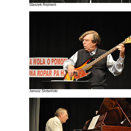
Staszek Rejment
Janusz Słotwiński