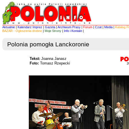
Aktualnie
|
Kalendarz Imprez
|
Gazeta
|
Archiwum Prasy
|
Forum
|
Czat
|
Media
|
Katalog F
BAZAR - Ogłoszenia drobne
|
Moje Strony
|
Info i Kontakt
|
Polonia pomogła Lanckoronie
Tekst:
Joanna Janasz
Foto:
Tomasz Rzepecki
2