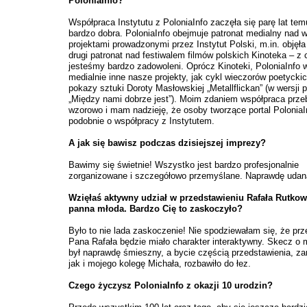
PoloniaInfo?
Współpraca Instytutu z PoloniaInfo zaczęła się parę lat temu
bardzo dobra. PoloniaInfo obejmuje patronat medialny nad 
projektami prowadzonymi przez Instytut Polski, m.in. objęła
drugi patronat nad festiwalem filmów polskich Kinoteka – z
jesteśmy bardzo zadowoleni. Oprócz Kinoteki, PoloniaInfo w
medialnie inne nasze projekty, jak cykl wieczorów poetycki
pokazy sztuki Doroty Masłowskiej „Metallflickan” (w wersji p
„Między nami dobrze jest”). Moim zdaniem współpraca prze
wzorowo i mam nadzieję, że osoby tworzące portal Polonia
podobnie o współpracy z Instytutem.
A jak się bawisz podczas dzisiejszej imprezy?
Bawimy się świetnie! Wszystko jest bardzo profesjonalnie
zorganizowane i szczegółowo przemyślane. Naprawdę udan
Wzięłaś aktywny udział w przedstawieniu Rafała Rutkow
panna młoda. Bardzo Cię to zaskoczyło?
Było to nie lada zaskoczenie! Nie spodziewałam się, że prz
Pana Rafała będzie miało charakter interaktywny. Skecz o 
był naprawdę śmieszny, a bycie częścią przedstawienia, z
jak i mojego kolegę Michała, rozbawiło do łez.
Czego życzysz PoloniaInfo z okazji 10 urodzin?