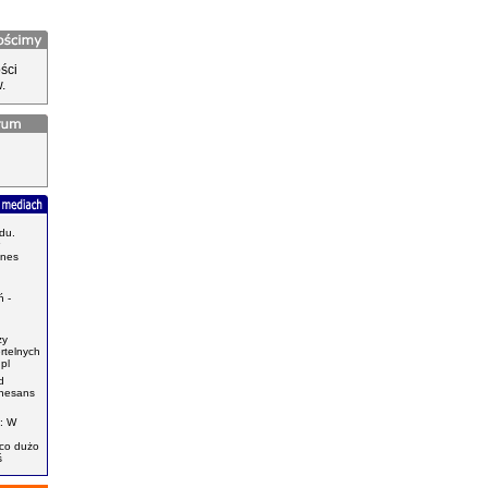
ści
.
du.
znes
.
 -
zy
ertelnych
pl
d
enesans
: W
ąco dużo
ś