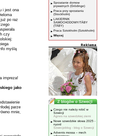
Sprzatanie domow
prywatnych (Grödinge)
 i jest ona
Praca przy sprzataniu
wieloma
(Stockholm)
 już po raz
LAKIERNIK
SAMOCHODOWY/TÄBY
 czego
(TÄBY)
spierała
Praca Sztokholm (Sztokholm)
ch czy
Więcej
olskiej:
biega
Info myślą
a impreza!
skiego jako
edstawienie
młodej parze
Czego nie należy robić w
arówno mnie,
Szwecji
Agnes na szwedzkiej ziemi
Nowe szwedzkie słowa 2025 -
nyord
Szwecjoblog - blog o Szwecji
Advents mossa – mech
adwentowy.