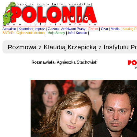
Aktualnie
|
Kalendarz Imprez
|
Gazeta
|
Archiwum Prasy
|
Forum
|
Czat
|
Media
|
Katalog F
BAZAR - Ogłoszenia drobne
|
Moje Strony
|
Info i Kontakt
|
Rozmowa z Klaudią Krzepicką z Instytutu P
Rozmawiała:
Agnieszka Stachowiak
2