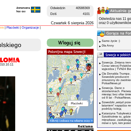
Odwiedzin
40588369
Dziś
4101
Odwiedza nas 11 go
Czwartek 6 sierpnia 2026
oraz 0 użytkowników
irm
|
Placówki
|
Organizacje
|
Samo życie :)
olskiego
Dla Anny
Szwecja. Zmiana tren
010.10.11
Coraz wiecej Polaków
wyjezdza | TVN24 Bi
Cła Donalda Trumpa 
Szwedzki producent
zmuszony do zwolnień
PolsatNews.pl
Szwecja. Dane o
strzelaninach. Pierws
miesiąc bez ofiar śmi
od 8 lat - PolsatNews.
Szwedzki „wstyd prze
lataniem” napędza r
podróży koleją
Katarzyna Tubylewicz
Sztokholmie to, gdzie
mieszkasz, zaskakuj
mówi o tym, kim jeste