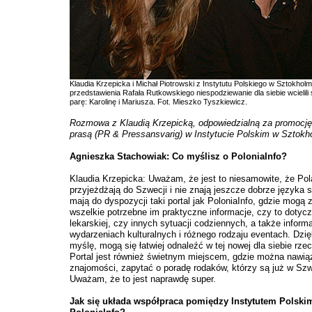
Klaudia Krzepicka i Michał Piotrowski z Instytutu Polskiego w Sztokhol
przedstawienia Rafała Rutkowskiego niespodziewanie dla siebie wcielili
parę: Karolinę i Mariusza. Fot. Mieszko Tyszkiewicz.
Rozmowa z Klaudią Krzepicką, odpowiedzialną za promocję 
prasą (PR & Pressansvarig) w Instytucie Polskim w Sztokh
Agnieszka Stachowiak: Co myślisz o PoloniaInfo?
Klaudia Krzepicka: Uważam, że jest to niesamowite, że Pol
przyjeżdżają do Szwecji i nie znają jeszcze dobrze języka
mają do dyspozycji taki portal jak PoloniaInfo, gdzie mogą 
wszelkie potrzebne im praktyczne informacje, czy to doty
lekarskiej, czy innych sytuacji codziennych, a także inform
wydarzeniach kulturalnych i różnego rodzaju eventach. Dzię
myślę, mogą się łatwiej odnaleźć w tej nowej dla siebie rze
Portal jest również świetnym miejscem, gdzie można nawi
znajomości, zapytać o poradę rodaków, którzy są już w Szwe
Uważam, że to jest naprawdę super.
Jak się układa współpraca pomiędzy Instytutem Polski