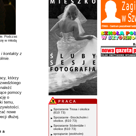
mie. Podczas
 się w młodą
i kontakty z
olmie.
acy, którzy
 szwedzkiego
znaleźć
czące pomocy
ację o
ki temu,
czywistości.
Sprzatanie Trosa i okolice
ązać nowe
(610 73)
cji dłużej.
Sprzatanie -Stockcholm i
okolice. (610 73)
Sprzatanie Södertälie i
okolice (610 73)
m a
sprzątanie (stokholm)