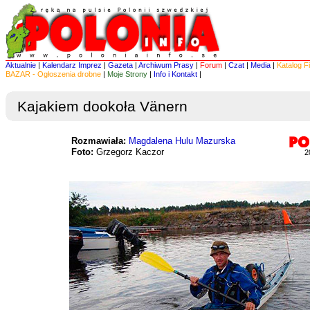
Aktualnie
|
Kalendarz Imprez
|
Gazeta
|
Archiwum Prasy
|
Forum
|
Czat
|
Media
|
Katalog F
BAZAR - Ogłoszenia drobne
|
Moje Strony
|
Info i Kontakt
|
Kajakiem dookoła Vänern
Rozmawiała:
Magdalena Hulu Mazurska
Foto:
Grzegorz Kaczor
2