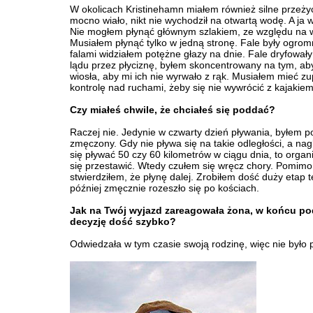
W okolicach Kristinehamn miałem również silne przeży
mocno wiało, nikt nie wychodził na otwartą wodę. A ja 
Nie mogłem płynąć głównym szlakiem, ze względu na w
Musiałem płynąć tylko w jedną stronę. Fale były ogro
falami widziałem potężne głazy na dnie. Fale dryfował
lądu przez płyciznę, byłem skoncentrowany na tym, ab
wiosła, aby mi ich nie wyrwało z rąk. Musiałem mieć z
kontrolę nad ruchami, żeby się nie wywrócić z kajakiem
Czy miałeś chwile, że chciałeś się poddać?
Raczej nie. Jedynie w czwarty dzień pływania, byłem p
zmęczony. Gdy nie pływa się na takie odległości, a nag
się pływać 50 czy 60 kilometrów w ciągu dnia, to orga
się przestawić. Wtedy czułem się wręcz chory. Pomimo
stwierdziłem, że płynę dalej. Zrobiłem dość duży etap t
później zmęcznie rozeszło się po kościach.
Jak na Twój wyjazd zareagowała żona, w końcu po
decyzję dość szybko?
Odwiedzała w tym czasie swoją rodzinę, więc nie było 