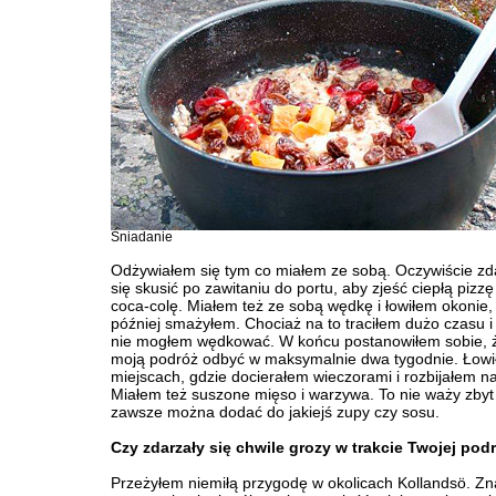
Śniadanie
Odżywiałem się tym co miałem ze sobą. Oczywiście zd
się skusić po zawitaniu do portu, aby zjeść ciepłą pizzę
coca-colę. Miałem też ze sobą wędkę i łowiłem okonie,
później smażyłem. Chociaż na to traciłem dużo czasu i
nie mogłem wędkować. W końcu postanowiłem sobie,
moją podróż odbyć w maksymalnie dwa tygodnie. Łow
miejscach, gdzie docierałem wieczorami i rozbijałem n
Miałem też suszone mięso i warzywa. To nie waży zbyt
zawsze można dodać do jakiejś zupy czy sosu.
Czy zdarzały się chwile grozy w trakcie Twojej pod
Przeżyłem niemiłą przygodę w okolicach Kollandsö. Zn