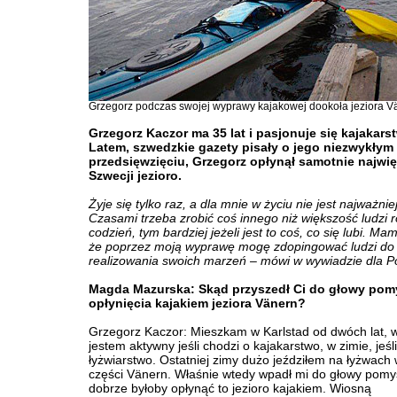
Grzegorz podczas swojej wyprawy kajakowej dookoła jeziora V
Grzegorz Kaczor ma 35 lat i pasjonuje się kajakars
Latem, szwedzkie gazety pisały o jego niezwykłym
przedsięwzięciu, Grzegorz opłynął samotnie najwi
Szwecji jezioro.
Żyje się tylko raz, a dla mnie w życiu nie jest najważnie
Czasami trzeba zrobić coś innego niż większość ludzi r
codzień, tym bardziej jeżeli jest to coś, co się lubi. Ma
że poprzez moją wyprawę mogę zdopingować ludzi do
realizowania swoich marzeń – mówi w wywiadzie dla Po
Magda Mazurska: Skąd przyszedł Ci do głowy pom
opłynięcia kajakiem jeziora Vänern?
Grzegorz Kaczor: Mieszkam w Karlstad od dwóch lat, w
jestem aktywny jeśli chodzi o kajakarstwo, w zimie, jeśl
łyżwiarstwo. Ostatniej zimy dużo jeździłem na łyżwach
części Vänern. Właśnie wtedy wpadł mi do głowy pomys
dobrze byłoby opłynąć to jezioro kajakiem. Wiosną