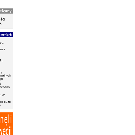
ści
.
du.
znes
.
 -
zy
ertelnych
pl
d
enesans
: W
ąco dużo
ś