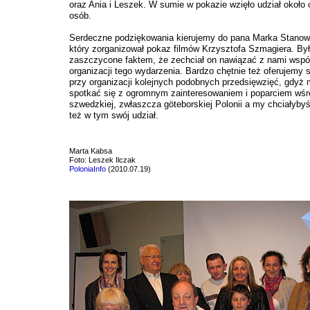
oraz Ania i Leszek. W sumie w pokazie wzięło udział około 
osób.
Serdeczne podziękowania kierujemy do pana Marka Stanow
który zorganizował pokaz filmów Krzysztofa Szmagiera. B
zaszczycone faktem, że zechciał on nawiązać z nami wspó
organizacji tego wydarzenia. Bardzo chętnie też oferujemy
przy organizacji kolejnych podobnych przedsięwzięć, gdyż
spotkać się z ogromnym zainteresowaniem i poparciem wśr
szwedzkiej, zwłaszcza göteborskiej Polonii a my chciałyb
też w tym swój udział.
Marta Kabsa
Foto: Leszek Ilczak
PoloniaInfo
(2010.07.19)