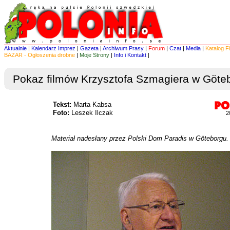
Aktualnie
|
Kalendarz Imprez
|
Gazeta
|
Archiwum Prasy
|
Forum
|
Czat
|
Media
|
Katalog F
BAZAR - Ogłoszenia drobne
|
Moje Strony
|
Info i Kontakt
|
Pokaz filmów Krzysztofa Szmagiera w Göte
Tekst:
Marta Kabsa
Foto:
Leszek Ilczak
2
Materiał nadesłany przez Polski Dom Paradis w Göteborgu.