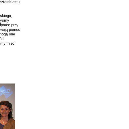
czterdziestu
skiego,
yłyśmy
łpracę przy
 swoją pomoc
 mogą one
ód
yśmy mieć