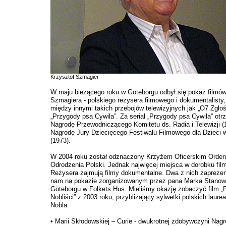
Krzysztof Szmagier
W maju bieżącego roku w Göteborgu odbył się pokaz filmów
Szmagiera - polskiego reżysera filmowego i dokumentalisty,
między innymi takich przebojów telewizyjnych jak „O7 Zgłoś
„Przygody psa Cywila”. Za serial „Przygody psa Cywila” otr
Nagrodę Przewodniczącego Komitetu ds. Radia i Telewizji (1
Nagrodę Jury Dziecięcego Festiwalu Filmowego dla Dzieci 
(1973).
W 2004 roku został odznaczony Krzyżem Oficerskim Order
Odrodzenia Polski. Jednak najwięcej miejsca w dorobku fi
Reżysera zajmują filmy dokumentalne. Dwa z nich zapreze
nam na pokazie zorganizowanym przez pana Marka Stanow
Göteborgu w Folkets Hus. Mieliśmy okazję zobaczyć film „
Nobliści” z 2003 roku, przybliżający sylwetki polskich laur
Nobla:
• Marii Skłodowskiej – Curie - dwukrotnej zdobywczyni Nag