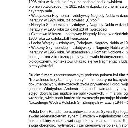
1903 roku w dziedzinie fizyki za badania nad zjawiskiem
promieniotwórczości i w 1911 roku w dziedzinie chemii za w
czystego radu.
• Władysława Reymonta – zdobywcy Nagrody Nobla w dzied
literatury w 1924 roku, za powieść „Chłopi”
• Henryka Sienkiewicza – zdobywcy Nagrody Nobla w dzied
literatury w 1905 roku za całokształt twórczości
• Czesława Miłosza – zdobywcy Nagrody Nobla w dziedzinie 
1980 roku za całokształt twórczości
• Lecha Wałęsy – zdobywcy Pokojowej Nagrody Nobla w 19
• Wisławy Szymborskiej – zdobywczyni Nagrody Nobla w dz
literatury w 1996 roku. W uzasadnieniu Komitet Noblowski n
poezję, która z ironiczną precyzją pozwala historycznemu i
biologicznemu kontekstowi ukazać się we fragmentach ludz
rzeczywistości.
Drugim filmem zaprezentowanym podczas pokazu był film z
"Bo wolność krzyżami się mierzy" – film oparty na licznych
dokumentalnych, dotyczących życia prywatnego i drogi woj
generała Władysława Andersa. – na podstawie autentycznyc
zdjęć, dotychczas nigdzie nie publikowanych. Film zrobił o
wrażenie, wiele osób bardzo się wzruszyło poznając historię
Naczelnego Wodza Polskich Sił Zbrojnych w latach 1944 – 
Polski Dom Paradis reprezentowała prezes Sylwia Bjontega
swoim jedenastoletnim synem Dawidem – najmłodszym ucz
pokazu, który został nawet nagrodzony oklaskami przez Re
swoją obecność, wytrwałość i zainteresowanie polską historią