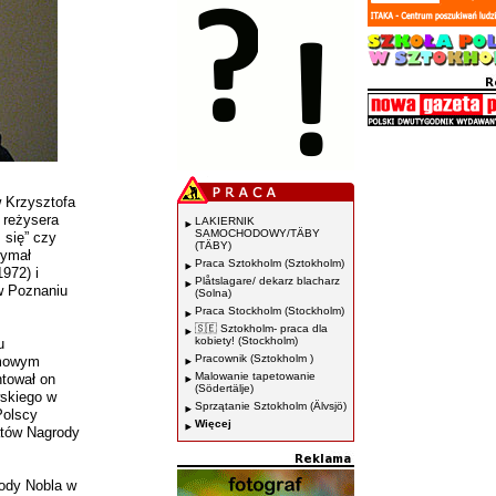
 Krzysztofa
 reżysera
LAKIERNIK
SAMOCHODOWY/TÄBY
 się” czy
(TÄBY)
zymał
Praca Sztokholm (Sztokholm)
972) i
Plåtslagare/ dekarz blacharz
w Poznaniu
(Solna)
Praca Stockholm (Stockholm)
🇸🇪 Sztokholm- praca dla
kobiety! (Stockholm)
u
Pracownik (Sztokholm )
lmowym
Malowanie tapetowanie
ntował on
(Södertälje)
skiego w
Sprzątanie Sztokholm (Älvsjö)
Polscy
Więcej
eatów Nagrody
rody Nobla w