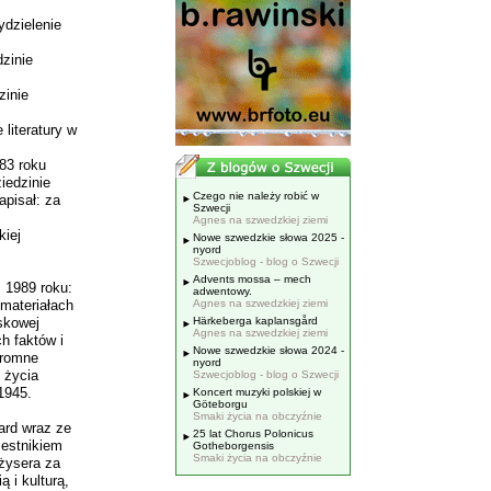
ydzielenie
zinie
zinie
literatury w
83 roku
iedzinie
Czego nie należy robić w
apisał: za
Szwecji
Agnes na szwedzkiej ziemi
kiej
Nowe szwedzkie słowa 2025 -
nyord
Szwecjoblog - blog o Szwecji
Advents mossa – mech
 1989 roku:
adwentowy.
 materiałach
Agnes na szwedzkiej ziemi
skowej
Härkeberga kaplansgård
Agnes na szwedzkiej ziemi
h faktów i
Nowe szwedzkie słowa 2024 -
gromne
nyord
 życia
Szwecjoblog - blog o Szwecji
1945.
Koncert muzyki polskiej w
Göteborgu
Smaki życia na obczyźnie
ard wraz ze
25 lat Chorus Polonicus
estnikiem
Gotheborgensis
Smaki życia na obczyźnie
żysera za
 i kulturą,