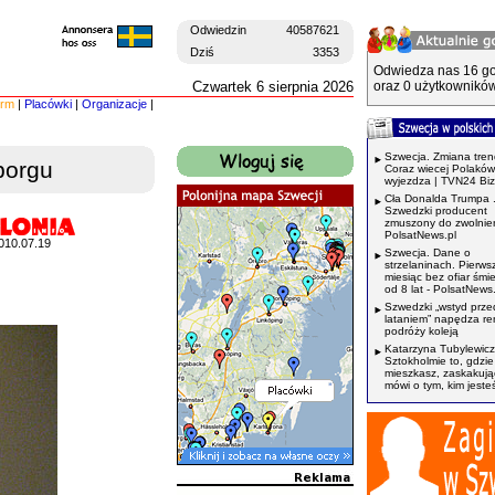
Odwiedzin
40587621
Dziś
3353
Odwiedza nas 16 go
Czwartek 6 sierpnia 2026
oraz 0 użytkowników
irm
|
Placówki
|
Organizacje
|
Szwecja. Zmiana tren
borgu
Coraz wiecej Polaków
wyjezdza | TVN24 Bi
Cła Donalda Trumpa 
Szwedzki producent
zmuszony do zwolnień
PolsatNews.pl
010.07.19
Szwecja. Dane o
strzelaninach. Pierws
miesiąc bez ofiar śmi
od 8 lat - PolsatNews.
Szwedzki „wstyd prze
lataniem” napędza r
podróży koleją
Katarzyna Tubylewicz
Sztokholmie to, gdzie
mieszkasz, zaskakuj
mówi o tym, kim jeste