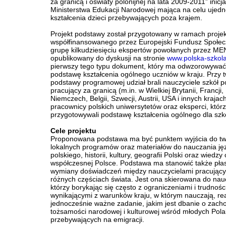
za granicą i oświaty polonijnej na lata 2009-2011” inicj
Ministerstwa Edukacji Narodowej mająca na celu ujedn
kształcenia dzieci przebywających poza krajem.
Projekt podstawy został przygotowany w ramach proje
współfinansowanego przez Europejski Fundusz Społec
grupę kilkudziesięciu ekspertów powołanych przez MEN
opublikowany do dyskusji na stronie
www.polska-szkola
pierwszy tego typu dokument, który ma odwzorowywać
podstawę kształcenia ogólnego uczniów w kraju. Przy 
podstawy programowej udział brali nauczyciele szkół p
pracujący za granicą (m.in. w Wielkiej Brytanii, Francji,
Niemczech, Belgii, Szwecji, Austrii, USA i innych krajach
pracownicy polskich uniwersytetów oraz eksperci, któr
przygotowywali podstawę kształcenia ogólnego dla szkó
Cele projektu
Proponowana podstawa ma być punktem wyjścia do tw
lokalnych programów oraz materiałów do nauczania ję
polskiego, historii, kultury, geografii Polski oraz wiedzy 
współczesnej Polsce. Podstawa ma stanowić także pła
wymiany doświadczeń między nauczycielami pracując
różnych częściach świata. Jest ona skierowana do nauc
którzy borykając się często z ograniczeniami i trudnośc
wynikającymi z warunków kraju, w którym nauczają, rea
jednocześnie ważne zadanie, jakim jest dbanie o zach
tożsamości narodowej i kulturowej wśród młodych Pol
przebywających na emigracji.