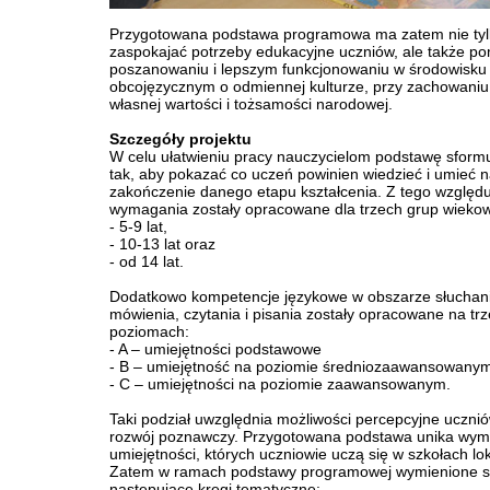
Przygotowana podstawa programowa ma zatem nie tyl
zaspokajać potrzeby edukacyjne uczniów, ale także p
poszanowaniu i lepszym funkcjonowaniu w środowisku
obcojęzycznym o odmiennej kulturze, przy zachowaniu
własnej wartości i tożsamości narodowej.
Szczegóły projektu
W celu ułatwieniu pracy nauczycielom podstawę sfor
tak, aby pokazać co uczeń powinien wiedzieć i umieć 
zakończenie danego etapu kształcenia. Z tego względ
wymagania zostały opracowane dla trzech grup wieko
- 5-9 lat,
- 10-13 lat oraz
- od 14 lat.
Dodatkowo kompetencje językowe w obszarze słuchan
mówienia, czytania i pisania zostały opracowane na tr
poziomach:
- A – umiejętności podstawowe
- B – umiejętność na poziomie średniozaawansowany
- C – umiejętności na poziomie zaawansowanym.
Taki podział uwzględnia możliwości percepcyjne uczniów
rozwój poznawczy. Przygotowana podstawa unika wymi
umiejętności, których uczniowie uczą się w szkołach lo
Zatem w ramach podstawy programowej wymienione 
następujące kręgi tematyczne: