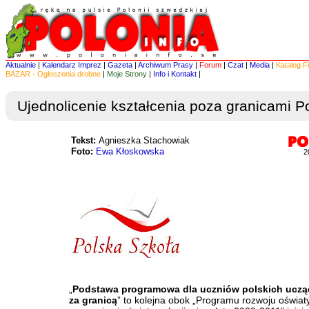
Aktualnie
|
Kalendarz Imprez
|
Gazeta
|
Archiwum Prasy
|
Forum
|
Czat
|
Media
|
Katalog F
BAZAR - Ogłoszenia drobne
|
Moje Strony
|
Info i Kontakt
|
Ujednolicenie kształcenia poza granicami Po
Tekst:
Agnieszka Stachowiak
Foto:
Ewa Kłoskowska
2
„
Podstawa programowa dla uczniów polskich uczą
za granicą
” to kolejna obok „Programu rozwoju oświaty