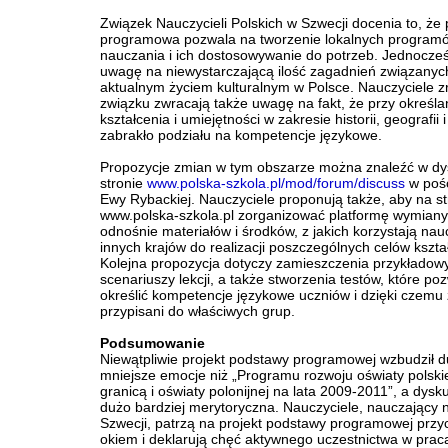
Związek Nauczycieli Polskich w Szwecji docenia to, że
programowa pozwala na tworzenie lokalnych program
nauczania i ich dostosowywanie do potrzeb. Jednocze
uwagę na niewystarczającą ilość zagadnień związanyc
aktualnym życiem kulturalnym w Polsce. Nauczyciele z
związku zwracają także uwagę na fakt, że przy określa
kształcenia i umiejętności w zakresie historii, geografii 
zabrakło podziału na kompetencje językowe.
Propozycje zmian w tym obszarze można znaleźć w dys
stronie
www.polska-szkola.pl/mod/forum/discuss
w pośc
Ewy Rybackiej. Nauczyciele proponują także, aby na st
www.polska-szkola.pl zorganizować platformę wymiany
odnośnie materiałów i środków, z jakich korzystają nau
innych krajów do realizacji poszczególnych celów kszta
Kolejna propozycja dotyczy zamieszczenia przykładow
scenariuszy lekcji, a także stworzenia testów, które po
określić kompetencje językowe uczniów i dzięki czemu 
przypisani do właściwych grup.
Podsumowanie
Niewątpliwie projekt podstawy programowej wzbudził 
mniejsze emocje niż „Programu rozwoju oświaty polskie
granicą i oświaty polonijnej na lata 2009-2011”, a dysku
dużo bardziej merytoryczna. Nauczyciele, nauczający n
Szwecji, patrzą na projekt podstawy programowej prz
okiem i deklarują chęć aktywnego uczestnictwa w pra