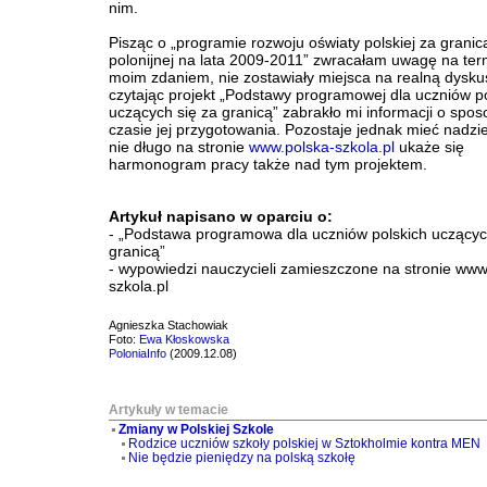
nim.
Pisząc o „programie rozwoju oświaty polskiej za granicą
polonijnej na lata 2009-2011” zwracałam uwagę na term
moim zdaniem, nie zostawiały miejsca na realną dyskus
czytając projekt „Podstawy programowej dla uczniów p
uczących się za granicą” zabrakło mi informacji o sposo
czasie jej przygotowania. Pozostaje jednak mieć nadzie
nie długo na stronie
www.polska-szkola.pl
ukaże się
harmonogram pracy także nad tym projektem.
Artykuł napisano w oparciu o:
- „Podstawa programowa dla uczniów polskich uczącyc
granicą”
- wypowiedzi nauczycieli zamieszczone na stronie www
szkola.pl
Agnieszka Stachowiak
Foto:
Ewa Kłoskowska
PoloniaInfo
(2009.12.08)
Artykuły w temacie
Zmiany w Polskiej Szkole
Rodzice uczniów szkoły polskiej w Sztokholmie kontra MEN
Nie będzie pieniędzy na polską szkołę