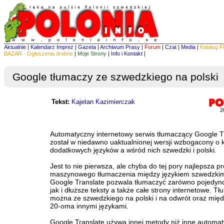
Aktualnie
|
Kalendarz Imprez
|
Gazeta
|
Archiwum Prasy
|
Forum
|
Czat
|
Media
|
Katalog F
BAZAR - Ogłoszenia drobne
|
Moje Strony
|
Info i Kontakt
|
Google tłumaczy ze szwedzkiego na polski
Tekst:
Kajetan Kazimierczak
2
Automatyczny internetowy serwis tłumaczący Google T
został w niedawno uaktualnionej wersji wzbogacony o k
dodatkowych języków a wśród nich szwedzki i polski.
Jest to nie pierwsza, ale chyba do tej pory najlepsza p
maszynowego tłumaczenia między językiem szwedzkim 
Google Translate pozwala tłumaczyć zarówno pojedyn
jak i dłuższe teksty a także całe strony internetowe. T
można ze szwedzkiego na polski i na odwrót oraz mię
20-oma innymi językami.
Google Translate używa innej metody niż inne automat